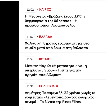
∙
ΚΑΙΡΟΣ
12:02
Η Μεσόγειος «βράζει»: Στους 33℃ η
θερμοκρασία της θάλασσας – Η
προειδοποίηση Αρναούτογλου
∙
ΕΛΛΑΔΑ
11:57
Χαλκιδική: 8χρονος τραυματίστηκε στο
κεφάλι μετά από βουτιά στη θάλασσα
∙
ΚΟΣΜΟΣ
11:54
Μέγκαν Μαρκλ: «Η μητρότητα είναι η
υπερδύναμή μου» - Τι είπε για την
πριγκίπισσα Λίλιμπετ
∙
ΠΟΛΙΤΙΣΜΟΣ
11:36
Δημήτρης Παπαμιχαήλ: 22 χρόνια χωρίς το
γοητευτικό «λεβεντόπαιδο» του ελληνικού
σινεμά – Το βίντεο της Finos Films