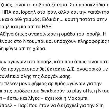
 ζωές, είναι το σοβαρό ζήτημα. Στα παρακλάδια 
ΠΑ και Ισραήλ στο Ιράν, αλλά και την «απάντη
 και ο αθλητισμός. Ειδικά η… καυτή πατάτα στην
αήλ και μία απ’ τα ΗΑΕ.
 Αθήνα όπως ανακοίνωσε η ομάδα του Ισραήλ. Η
μένους στο Ντουμπάι και υπάρχουν πληροφορίες
δη φύγει απ’ τη χώρα.
των αγώνων στο Ισραήλ, κάτι που όπως είναι κα
ίτη θα πραγματοποιηθεί έκτακτο Δ.Σ. αναφορικά με
υνέπεια όλης της διοργάνωσης.
ει πλέον μονοψήφιος αριθμός αγώνων για την
 στις ομάδες που διεκδικούν τα play offs, η Ντο
n – έστω και λίγες – έχει και η Μακάμπι.
οελ – Παρί που ήταν να διεξαχθεί για την 21η