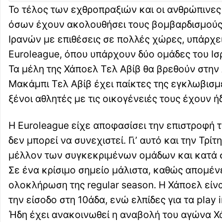
Το τέλος των εχθροπραξιών και οι ανθρώπινες
όσων έχουν ακολουθήσει τους βομβαρδισμούς Η
Ιρανών με επιθέσεις σε πολλές χώρες, υπάρχει
Euroleague, όπου υπάρχουν δύο ομάδες του Ισρ
Τα μέλη της Χάποελ Τελ Αβίβ θα βρεθούν στην
Μακάμπι Τελ Αβίβ έχει παίκτες της εγκλωβισ
ξένοι αθλητές με τις οικογένειές τους έχουν ή
Η Euroleague είχε αποφασίσει την επιστροφή 
δεν μπορεί να συνεχιστεί. Γι’ αυτό και την Τρ
μέλλον των συγκεκριμένων ομάδων και κατά σ
Σε ένα κρίσιμο σημείο μάλιστα, καθώς απομέν
ολοκλήρωση της regular season. Η Χάποελ είναι
την είσοδο στη 10άδα, ενώ ελπίδες για τα play i
Ήδη έχει ανακοινωθεί η αναβολή του αγώνα Χάπ