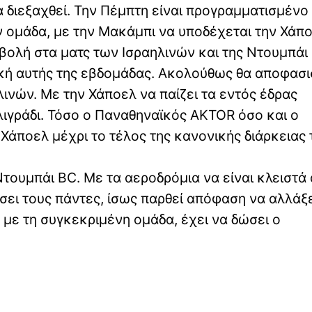
α διεξαχθεί. Την Πέμπτη είναι προγραμματισμένο 
ν ομάδα, με την Μακάμπι να υποδέχεται την Χάπο
βολή στα ματς των Ισραηλινών και της Ντουμπάι 
τική αυτής της εβδομάδας. Ακολούθως θα αποφασι
ινών. Με την Χάποελ να παίζει τα εντός έδρας
λιγράδι. Τόσο ο Παναθηναϊκός AKTOR όσο και ο
Χάποελ μέχρι το τέλος της κανονικής διάρκειας 
 Ντουμπάι BC. Με τα αεροδρόμια να είναι κλειστά
ει τους πάντες, ίσως παρθεί απόφαση να αλλάξε
 με τη συγκεκριμένη ομάδα, έχει να δώσει ο