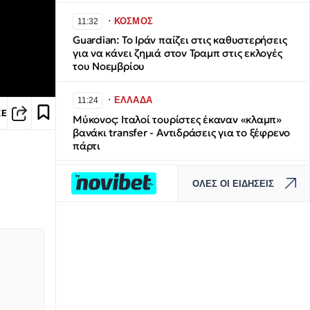
∙
ΚΟΣΜΟΣ
11:32
Guardian: Το Ιράν παίζει στις καθυστερήσεις
για να κάνει ζημιά στον Τραμπ στις εκλογές
του Νοεμβρίου
∙
ΕΛΛΑΔΑ
11:24
ΣΕ
Μύκονος: Ιταλοί τουρίστες έκαναν «κλαμπ»
βανάκι transfer - Αντιδράσεις για το ξέφρενο
πάρτι
∙
ΕΛΛΑΔΑ
11:20
ΟΛΕΣ ΟΙ ΕΙΔΗΣΕΙΣ
Μποτιλιάρισμα στο τελωνείο των Ευζώνων -
Χιλιάδες Βαλκάνιοι τουρίστες εισρέουν στη
χώρα
∙
ΚΟΣΜΟΣ
11:19
Μπράντον Κλαρκ: Αυτή είναι η αιτία θανάτου
του NBAer – Τι έδειξε η ιατροδικαστική
εξέταση