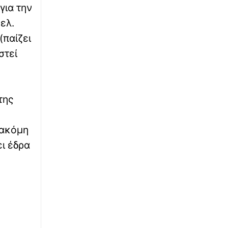
για την
ελ.
∙
ΕΛΛΑΔΑ
10:36
(παίζει
Πυρκαγιά σε ακατοίκητο κτήριο στην
Κουμουνδούρου - Απεγκλωβίστηκε ένα
στεί
άτομο με βραχιονοφόρο όχημα
∙
ΟΙΚΟΝΟΜΙΑ
10:30
Πληρωμές e–ΕΦΚΑ και ΔΥΠΑ: Ποιοι πάνε
της
ταμείο έως τις 14 Αυγούστου
 ακόμη
∙
ΠΟΛΙΤΙΣΜΟΣ
10:23
ι έδρα
Οδύσσεια: Από το... «Viking Longship» του
Νόλαν στη μυκηναϊκή τριήρη - Ειδικός εξηγεί
τις διαφορές
∙
ΚΟΣΜΟΣ
10:15
Χόρεψε και κέρδισε 20% έκπτωση στη
βενζίνη – Η ευρηματική προσφορά
πρατηρίου στις Ηνωμένες Πολιτείες