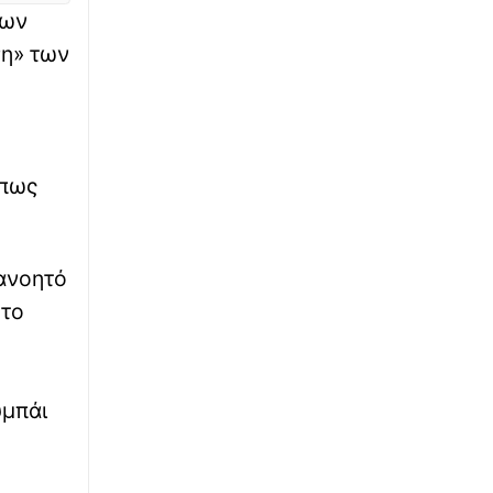
των
∙
ΚΟΣΜΟΣ
11:02
ση» των
Το ταξίδι σκόνης 2.500 χλμ. της Σαχάρας
στον Αμαζόνιο: Πώς η έρημος τρέφει το
τροπικό δάσος;
∙
ΑΣΤΥΝΟΜΙΚΟ
11:00
 πως
Θεσσαλονίκη: 37χρονος έκλεψε
ενοικιαζόμενο ΙΧ, εμβόλισε άλλο όχημα και
συνελήφθη
τανοητό
∙
ΕΛΛΑΔΑ
10:56
 το
Daily Mail: «Ο Αφγανός είχε γυρίσει την
πλάτη στον Χριστιανισμό και
συμπεριφερόταν ως εργένης», λένε φίλες της
συζύγου του
υμπάι
∙
ΚΟΣΜΟΣ
10:52
Ρωσία: Μεγάλη ουκρανική επίθεση με
drones - Καίγεται διυλιστήριο πετρελαίου