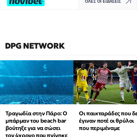
ΟΛΕΣ ΟΙ ΕΙΔΗΣΕΙΣ
DPG NETWORK
Τραγωδία στην Πάρο: Ο
Οι παικταράδες που δ
μπάρμαν του beach bar
έγιναν ποτέ οι θρύλοι
βούτηξε για να σώσει
που περιμέναμε
τον 4χρονο που πνίγηκε