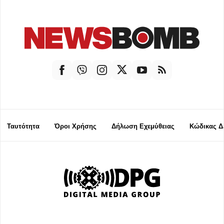
Ταυτότητα
Όροι Χρήσης
Δήλωση Εχεμύθειας
Κώδικας Δ