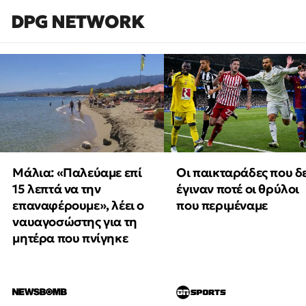
DPG NETWORK
Μάλια: «Παλεύαμε επί
Οι παικταράδες που δ
15 λεπτά να την
έγιναν ποτέ οι θρύλοι
επαναφέρουμε», λέει ο
που περιμέναμε
ναυαγοσώστης για τη
μητέρα που πνίγηκε