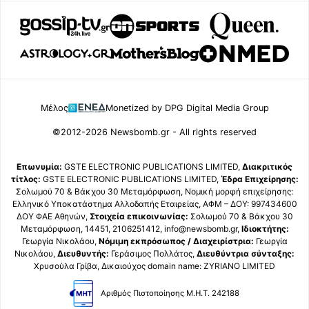
Μέλος
Monetized by DPG Digital Media Group
©2012-2026 Newsbomb.gr - All rights reserved
Επωνυμία:
GSTE ELECTRONIC PUBLICATIONS LIMITED,
Διακριτικός
τίτλος:
GSTE ELECTRONIC PUBLICATIONS LIMITED,
Έδρα Επιχείρησης:
Σολωμού 70 & Βάκχου 30 Μεταμόρφωση, Νομική μορφή επιχείρησης:
Ελληνικό Υποκατάστημα Αλλοδαπής Εταιρείας, ΑΦΜ – ΔΟΥ: 997434600
ΔΟΥ ΦΑΕ Αθηνών,
Στοιχεία επικοινωνίας:
Σολωμού 70 & Βάκχου 30
Μεταμόρφωση, 14451, 2106251412, info@newsbomb.gr,
Ιδιοκτήτης:
Γεωργία Νικολάου,
Νόμιμη εκπρόσωπος / Διαχειρίστρια:
Γεωργία
Νικολάου,
Διευθυντής:
Γεράσιμος Πολλάτος,
Διευθύντρια σύνταξης:
Χρυσούλα Γρίβα, Δικαιούχος domain name: ZYRIANO LIMITED
Αριθμός Πιστοποίησης Μ.Η.Τ. 242188