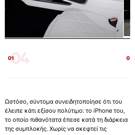
04
01
02
Ωστόσο, σύντομα συνειδητοποίησε ότι του
έλειπε κάτι εξίσου πολύτιμο: το iPhone του,
το οποίο πιθανότατα έπεσε κατά τη διάρκεια
της συμπλοκής. Χωρίς να σκεφτεί τις