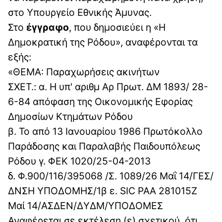
στο Υπουργείο Εθνικής Άμυνας.
Στο
έγγραφο
, που δημοσιεύει η «Η
Δημοκρατική της Ρόδου», αναφέρονται τα
εξής:
«ΘΕΜΑ: Παραχωρήσεις ακινήτων
ΣΧΕΤ.: α. Η υπ' αριθμ Αρ Πρωτ. ΔΜ 1893/ 28-
6-84 απόφαση της Οικονομικής Εφορίας
Δημοσίων Κτημάτων Ρόδου
β. Το από 13 Ιανουαρίου 1986 Πρωτόκολλο
Παράδοσης και Παραλαβής Παιδουπόλεως
Ρόδου γ. ΦΕΚ 1020/25-04-2013
δ. Φ.900/116/395068 /Σ. 1089/26 Μαΐ 14/ΓΕΣ/
ΔΝΣΗ ΥΠΟΔΟΜΗΣ/1β ε. SIC ΡΑΑ 281015Ζ
Μαί 14/ΑΣΔΕΝ/ΔΥΔΜ/ΥΠΟΔΟΜΕΣ
Αναφέρεται σε εκτέλεση (ε) σχετικού, ότι