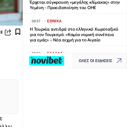
Έρχεται σύγκρουση «μεγάλης κλίμακας» στην
Υεμένη - Προειδοποίηση του ΟΗΕ
∙
ΕΘΝΙΚΑ
09:57
Η Τουρκία αντιδρά στο ελληνικό Χωροταξικό
ΣΕ
για τον Τουρισμό: «Καμία νομική συνέπεια
για εμάς» – Νέα αιχμή για το Αιγαίο
∙
ΕΛΛΑΔΑ
09:52
ΟΛΕΣ ΟΙ ΕΙΔΗΣΕΙΣ
Κάρπαθος: Η άγνωστη ιστορία για το έργο
που άλλαξε την Όλυμπο και το «ευχαριστώ»
∙
ΠΟΛΙΤΙΚΗ
09:47
Ξεκάθαρη δέσμευση Χαρδαλιά: «Καμία
ανεμογεννήτρια στις πληγείσες περιοχές»
∙
ΥΓΕΙΑ
09:32
Health Monitoring: Τα δεδομένα υγείας
ε
γίνονται «όπλο» πρόληψης – Τι αλλάζει για
άλλει
τους πολίτες