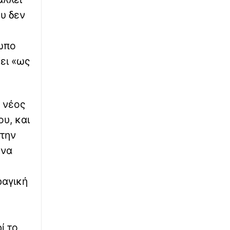
υ δεν
∙
ΚΟΣΜΟΣ
09:28
Το τυφλό άλογο που «διαβάζει» τον κόσμο με
ρωπο
τις οπλές του και… επιστρέφει στους αγώνες
ει «ως
∙
ΚΟΣΜΟΣ
09:18
«Νέα κλιματική πραγματικότητα»: Τι
σηματοδοτούν οι ακραίες ζέστες και οι μέγα-
ο νέος
πυρκαγιές
υ, και
∙
ΟΙΚΟΝΟΜΙΑ
09:16
 την
«Ψαλίδι» στις τιμές των σούπερ μάρκετ από
 να
τον Σεπτέμβριο: Φθηνότερα πάνω από 1.000
προϊόντα
ραγική
∙
ΚΟΣΜΟΣ
09:13
Αγόρασε το «σπίτι» του Spider Man στη Νέα
Υόρκη και τώρα δέχεται συγκινητικές
επιστολές παιδιών
ί το