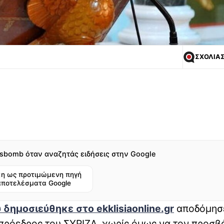
ΣΧΟΛΙΑ
sbomb όταν αναζητάς ειδήσεις στην Google
η ως προτιμώμενη πηγή
αποτελέσματα Google
 δημοσιεύθηκε στο ekklisiaonline.gr
αποδόμησ
 πρόεδρος του ΣΥΡΙΖΑ, χωρίς όμως να τον προσβ