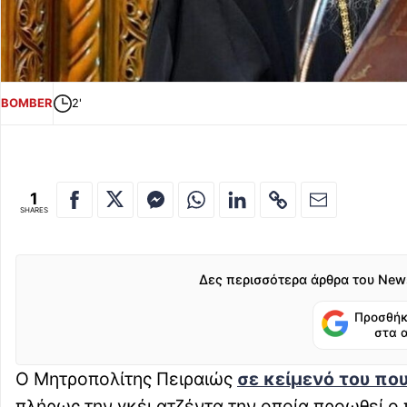
BOMBER
2'
1
SHARES
Δες περισσότερα άρθρα του New
Προσθήκ
στα 
Ο Μητροπολίτης Πειραιώς
σε κείμενό του που
πλήρως την γκέι ατζέντα την οποία προωθεί ο