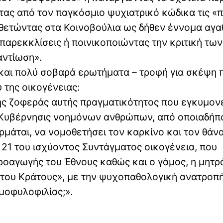
τας από τον παγκόσμιο ψυχιατρικό κώδικα τις «π
θετώντας στα Κοινοβούλια ως δήθεν έννομα αγα
παρεκκλίσεις ή ποινικοποιώντας την κριτική των
αντίωση».
 και πολύ σοβαρά ερωτήματα – τροφή για σκέψη 
 της οικογένειας:
της ζοφεράς αυτής πραγματικότητος που εγκυμονε
ε Κυβέρνησις νοημόνων ανθρώπων, από οποιαδήπ
ρμάται, να νομοθετήσει τον καρκίνο και τον θάν
 21 του ισχύοντος Συντάγματος οικογένεια, που
ροαγωγής του Έθνους καθώς και ο γάμος, η μητρ
α του Κράτους», με την ψυχοπαθολογική ανατροπή
μοφυλοφιλίας;».