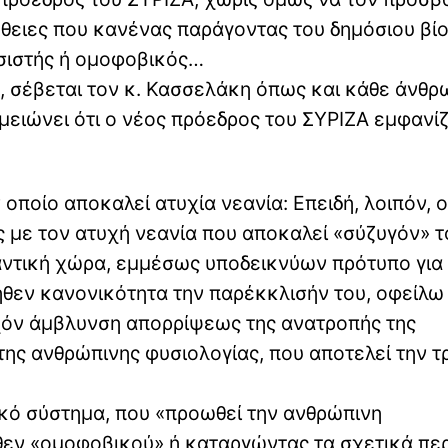
θειες που κανένας παράγοντας του δημόσιου βίο
τσιστής ή ομοφοβικός…
, σέβεται τον κ. Κασσελάκη όπως και κάθε άνθ
μειώνει ότι ο νέος πρόεδρος του ΣΥΡΙΖΑ εμφανίζ
 οποίο αποκαλεί ατυχία νεανία: Επειδή, λοιπόν, 
 με τον ατυχή νεανία που αποκαλεί «σύζυγόν» το
αντική χώρα, εμμέσως υποδεικνύων πρότυπο για
εν κανονικότητα την παρέκκλισήν του, οφείλω
χόν άμβλυνση απορρίψεως της ανατροπής της
ης ανθρώπινης φυσιολογίας, που αποτελεί την τ
τικό σύστημα, που «προωθεί την ανθρώπινη
θεν «ομοφοβικού» ή καταργώντας τα σχετικά περ