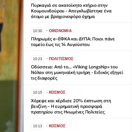
Πυρκαγιά σε ακατοίκητο κτήριο στην
Κουμουνδούρου - Απεγκλωβίστηκε ένα
άτομο με βραχιονοφόρο όχημα
∙
ΟΙΚΟΝΟΜΙΑ
10:30
Πληρωμές e–ΕΦΚΑ και ΔΥΠΑ: Ποιοι πάνε
ταμείο έως τις 14 Αυγούστου
∙
ΠΟΛΙΤΙΣΜΟΣ
10:23
Οδύσσεια: Από το... «Viking Longship» του
Νόλαν στη μυκηναϊκή τριήρη - Ειδικός εξηγεί
τις διαφορές
∙
ΚΟΣΜΟΣ
10:15
Χόρεψε και κέρδισε 20% έκπτωση στη
βενζίνη – Η ευρηματική προσφορά
πρατηρίου στις Ηνωμένες Πολιτείες
∙
ΚΟΣΜΟΣ
10:13