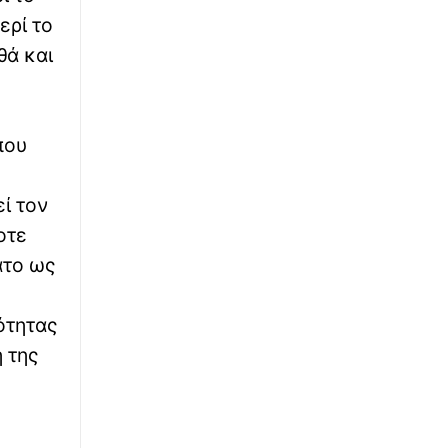
ερί το
∙
ΕΛΛΑΔΑ
09:00
θά και
«Δεν μπορούσες να σταθείς όρθιος» – Το
Πόρτο Γερμενό δοκιμάζεται: Από την πύρινη
κόλαση στη σταδιακή αποκατάσταση
που
∙
ΠΟΛΙΤΙΣΜΟΣ
09:00
Μνηστηροφονία: Ο Οδυσσέας και το τέλος
των υποψηφίων συζύγων της Πηνελόπης
ί τον
οτε
∙
ΔΙΚΑΙΟΣΥΝΗ
08:56
ατο ως
Marfin: «Στις φωτογραφίες της επίθεσης δεν
είναι η εντολέας μου» λέει ο δικηγόρος της
46χρονης
ότητας
 της
∙
ΚΟΣΜΟΣ
08:46
Ινφαντίνο: Αρνείται ότι η UEFA έδωσε
«χρυσή» αποζημίωση στην παντρεμένη
ερωμένη του