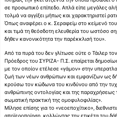
σε προσωπικό επίπεδο. Απλά είπε μεγάλες αλή
τολμά να αγγίξει μήπως και χαρακτηριστεί ρα
Όπως αναφέρει ο κ. Σεραφείμ στο κείμενό του
και τιμά τη θεόσδοτη ελευθερία του ωστόσο ση
δήθεν κανονικότητα την παρέκκλισή του».
Από τα πυρά του δεν γλίτωσε ούτε ο Τάιλερ τον
Πρόεδρος του ΣΥΡΙΖΑ- Π.Σ. επαίρεται δημοσίως
με τον οποίον ετέλεσε «γάμον» στην υπερατλ
ζωή των νέων ανθρώπων και εμφανίζων ως δήθ
κρούσω τον κώδωνα του κινδύνου από την τυ
ανθρώπινης οντολογίας και της παραχρήσεως τ
σωματική πρακτική της ομοφυλοφιλίας».
Μίλησε επίσης για το «νεοεποχίτικο», διεθνισ
αποϊεροποίηση, κολλώντας την ετικέτα του δή