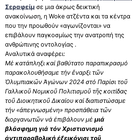
Σεραφείμ
σε μια άκρως δεικτική
ανακοίνωση, η Woke ατζέντα και τα κέντρα
που την προωθούν «αγωνίζονται» να
επιβάλουν παγκοσμίως την ανατροπή της
ανθρώπινης οντολογίας .
Αναλυτικά αναφέρει:
Μέ κατάπληξι καί βαθύτατο παραπικρασμό
παρακολουθήσαμε τήν ἔναρξι τῶν
Ὀλυμπιακῶν Ἀγώνων 2024 στό Παρίσι τοῦ
Γαλλικοῦ Νομικοῦ Πολιτισμοῦ τῆς κοιτίδας
τοῦ Διοικητικοῦ Δικαίου καί διαπιστώσαμε
τήν «ἀπεγνωσμένη» προσπάθεια τῶν
διοργανωτῶν νά ἐπιβάλουν μέ
μιά
βλάσφημη γιά τόν Χριστιανισμό
ἀντιπαραβολική ἐξεικόνισι τοῦ