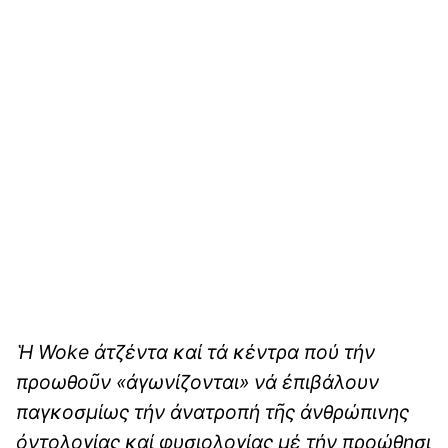
Ἡ Woke ἀτζέντα καί τά κέντρα πού τήν
προωθοῦν «ἀγωνίζονται» νά ἐπιβάλουν
παγκοσμίως τήν ἀνατροπή τῆς ἀνθρώπινης
ὀντολογίας καί φυσιολογίας μέ τήν προώθησι