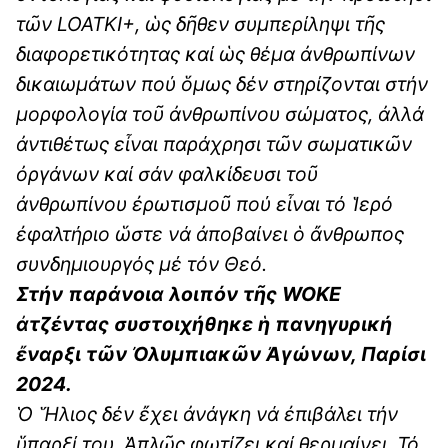
τῶν LOATKI+, ὡς δῆθεν συμπερίληψι τῆς
διαφορετικότητας καί ὡς θέμα ἀνθρωπίνων
δικαιωμάτων πού ὅμως δέν στηρίζονται στήν
μορφολογία τοῦ ἀνθρωπίνου σώματος, ἀλλά
ἀντιθέτως εἶναι παράχρησι τῶν σωματικῶν
ὀργάνων καί σάν φαλκίδευσι τοῦ
ἀνθρωπίνου ἐρωτισμοῦ πού εἶναι τό Ἱερό
ἐφαλτήριο ὥστε νά ἀποβαίνει ὁ ἄνθρωπος
συνδημιουργός μέ τόν Θεό.
Στήν παράνοια λοιπόν τῆς WOKE
ἀτζέντας συστοιχήθηκε ἡ πανηγυρική
ἔναρξι τῶν Ὀλυμπιακῶν Ἀγώνων, Παρίσι
2024.
Ὁ Ἥλιος δέν ἔχει ἀνάγκη νά ἐπιβάλει τήν
ὕπαρξί του. Ἁπλῶς φωτίζει καί θερμαίνει. Τό