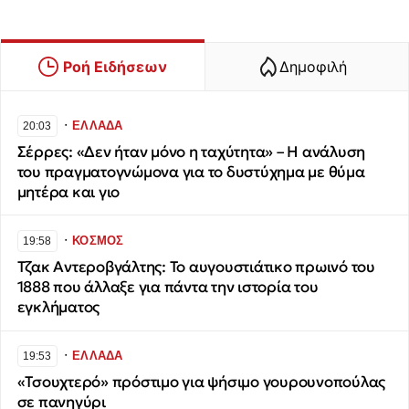
Ροή Ειδήσεων
Δημοφιλή
∙
ΕΛΛΑΔΑ
20:03
Σέρρες: «Δεν ήταν μόνο η ταχύτητα» – Η ανάλυση
του πραγματογνώμονα για το δυστύχημα με θύμα
μητέρα και γιο
∙
ΚΟΣΜΟΣ
19:58
Τζακ Αντεροβγάλτης: To αυγουστιάτικο πρωινό του
1888 που άλλαξε για πάντα την ιστορία του
εγκλήματος
∙
ΕΛΛΑΔΑ
19:53
«Τσουχτερό» πρόστιμο για ψήσιμο γουρουνοπούλας
σε πανηγύρι