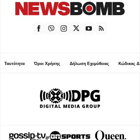
Ταυτότητα
Όροι Χρήσης
Δήλωση Εχεμύθειας
Κώδικας Δ