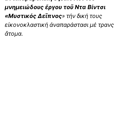
μνημειώδους ἔργου τοῦ Ντα Βίντσι
«Μυστικός Δεῖπνος
» τήν δική τους
εἰκονοκλαστική ἀναπαράστασι μέ τρανς
ἄτομα.