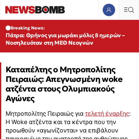
Breaking News:
Πάτρα: Θρήνος για μωράκι μόλις 8 ημερών –
Νοσηλευόταν στη ΜΕΘ Νεογνών
Καταπέλτης ο Μητροπολίτης
Πειραιώς: Απεγνωσμένη woke
ατζέντα στους Ολυμπιακούς
Αγώνες
Μητροπολίτης Πειραιώς για
τελετή έναρξης
:
Η Woke ατζέντα και τα κέντρα που την
προωθούν «αγωνίζονται» να επιβάλουν
παγκοσμίως την ανατροπή της ανθρώπινης