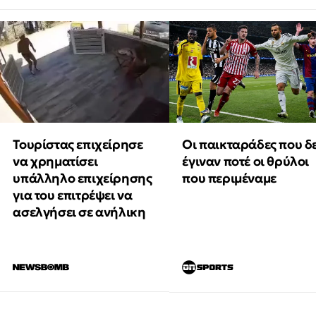
Τουρίστας επιχείρησε
Οι παικταράδες που δ
να χρηματίσει
έγιναν ποτέ οι θρύλοι
υπάλληλο επιχείρησης
που περιμέναμε
για του επιτρέψει να
ασελγήσει σε ανήλικη