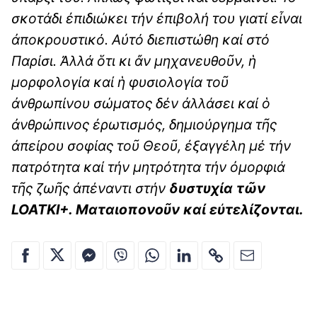
σκοτάδι ἐπιδιώκει τήν ἐπιβολή του γιατί εἶναι
ἀποκρουστικό. Αὐτό διεπιστώθη καί στό
Παρίσι. Ἀλλά ὅτι κι ἄν μηχανευθοῦν, ἡ
μορφολογία καί ἡ φυσιολογία τοῦ
ἀνθρωπίνου σώματος δέν ἀλλάσει καί ὁ
ἀνθρώπινος ἐρωτισμός, δημιούργημα τῆς
ἀπείρου σοφίας τοῦ Θεοῦ, ἐξαγγέλη μέ τήν
πατρότητα καί τήν μητρότητα τήν ὀμορφιά
τῆς ζωῆς ἀπέναντι στήν
δυστυχία τῶν
LOATKI+. Ματαιοπονοῦν καί εὐτελίζονται.