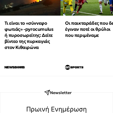
Τι είναι το «σύννεφο
Οι παικταράδες που δ
φωτιάς» -pyrocumulus
έγιναν ποτέ οι θρύλοι
ή πυροσωρείτης: Δείτε
που περιμέναμε
βίντεο της πυρκαγιάς
στον Κιθαιρώνα
Newsletter
Πρωινή Eνημέρωση