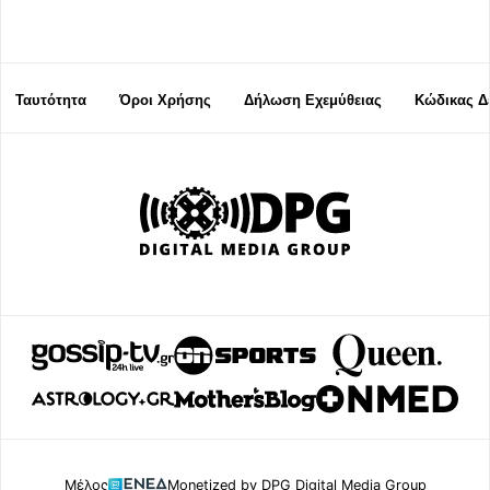
Ταυτότητα
Όροι Χρήσης
Δήλωση Εχεμύθειας
Κώδικας Δ
Μέλος
Monetized by DPG Digital Media Group