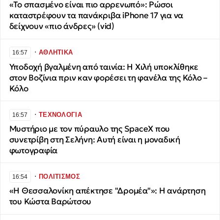
«Το σπασμένο είναι πιο αρρενωπό»: Ρώσοι
καταστρέφουν τα πανάκριβα iPhone 17 για να
δείχνουν «πιο άνδρες» (vid)
∙
ΑΘΛΗΤΙΚΑ
16:57
Υποδοχή βγαλμένη από ταινία: Η Χιλή υποκλίθηκε
στον Βοζίνια πριν καν φορέσει τη φανέλα της Κόλο –
Κόλο
∙
ΤΕΧΝΟΛΟΓΙΑ
16:57
Μυστήριο με τον πύραυλο της SpaceX που
συνετρίβη στη Σελήνη: Αυτή είναι η μοναδική
φωτογραφία
∙
ΠΟΛΙΤΙΣΜΟΣ
16:54
«Η Θεσσαλονίκη απέκτησε "Δρομέα"»: Η ανάρτηση
του Κώστα Βαρώτσου