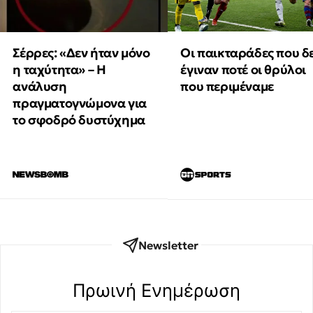
Οι παικταράδες που δ
Σέρρες: «Δεν ήταν μόνο
έγιναν ποτέ οι θρύλοι
η ταχύτητα» – Η
που περιμέναμε
ανάλυση
πραγματογνώμονα για
το σφοδρό δυστύχημα
Newsletter
Πρωινή Eνημέρωση