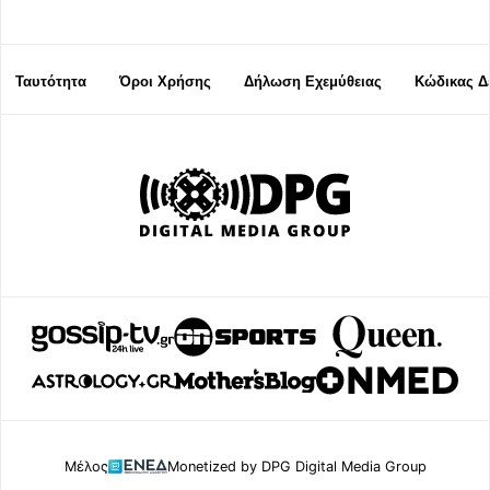
Ταυτότητα
Όροι Χρήσης
Δήλωση Εχεμύθειας
Κώδικας Δ
Μέλος
Monetized by DPG Digital Media Group