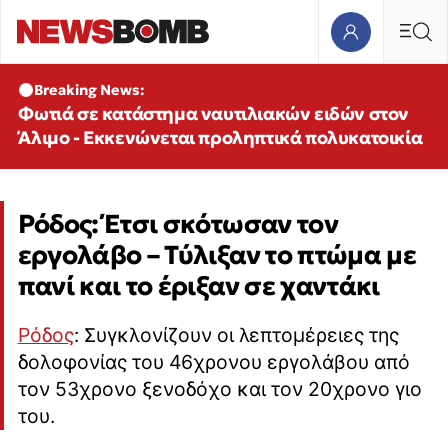
Breaking News:
Φωτιά σε κατάστημα ναυτιλιακών ειδών στον
Άλιμο - Εκκενώνεται προληπτικά πολυκατοικία
Ρόδος: Έτσι σκότωσαν τον
εργολάβο – Τύλιξαν το πτώμα με
πανί και το έριξαν σε χαντάκι
Ρόδος
: Συγκλονίζουν οι λεπτομέρειες της
δολοφονίας του 46χρονου εργολάβου από
τον 53χρονο ξενοδόχο και τον 20χρονο γιο
του.