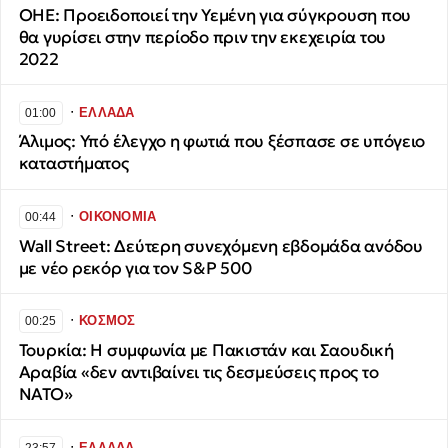
ΟΗΕ: Προειδοποιεί την Υεμένη για σύγκρουση που
θα γυρίσει στην περίοδο πριν την εκεχειρία του
2022
∙
ΕΛΛΑΔΑ
01:00
Άλιμος: Υπό έλεγχο η φωτιά που ξέσπασε σε υπόγειο
καταστήματος
∙
ΟΙΚΟΝΟΜΙΑ
00:44
Wall Street: Δεύτερη συνεχόμενη εβδομάδα ανόδου
με νέο ρεκόρ για τον S&P 500
∙
ΚΟΣΜΟΣ
00:25
Τουρκία: Η συμφωνία με Πακιστάν και Σαουδική
Αραβία «δεν αντιβαίνει τις δεσμεύσεις προς το
ΝΑΤΟ»
∙
ΕΛΛΑΔΑ
23:57