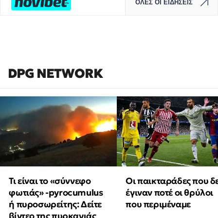
ΟΛΕΣ ΟΙ ΕΙΔΗΣΕΙΣ
DPG NETWORK
Τι είναι το «σύννεφο
Οι παικταράδες που δ
φωτιάς» -pyrocumulus
έγιναν ποτέ οι θρύλοι
ή πυροσωρείτης: Δείτε
που περιμέναμε
βίντεο της πυρκαγιάς