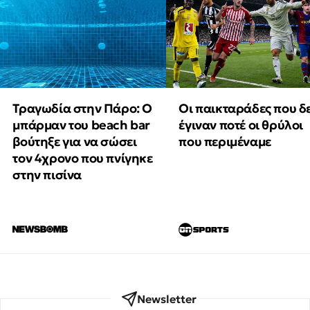
Τραγωδία στην Πάρο: Ο
Οι παικταράδες που δ
μπάρμαν του beach bar
έγιναν ποτέ οι θρύλοι
βούτηξε για να σώσει
που περιμέναμε
τον 4χρονο που πνίγηκε
στην πισίνα
Newsletter