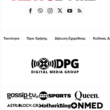
Ταυτότητα
Όροι Χρήσης
Δήλωση Εχεμύθειας
Κώδικας Δ