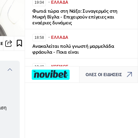
∙
ΕΛΛΑΔΑ
19:04
Φωτιά τώρα στη Νάξο: Συναγερμός στη
Μικρή Βίγλα - Επιχειρούν επίγειες και
εναέριες δυνάμεις
∙
ΕΛΛΑΔΑ
18:58
ΣΕ
Ανακαλείται πολύ γνωστή μαρμελάδα
φράουλα - Ποια είναι
∙
ΚΟΣΜΟΣ
18:48
ΟΛΕΣ ΟΙ ΕΙΔΗΣΕΙΣ
Η στιγμή που εξαγριωμένος επιβάτης
συγκρατείται από γενναία αεροσυνοδό πριν
επιτεθεί σε άλλους επιβάτες
∙
ΚΟΣΜΟΣ
18:40
ιση
Ουκρανία: Βίντεο σοκ με 19χρονο να
οδηγείται με τη βία για επιστράτευση - Τι
είναι το «busification»
∙
ΕΛΛΑΔΑ
18:29