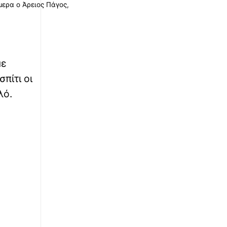
ερα ο Άρειος Πάγος,
με
πίτι οι
λό.