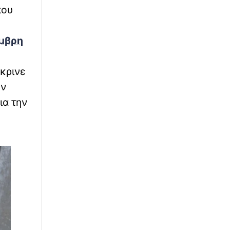
Ιστορική μεταφορά 30 φαλαινών μπελούγκα
που
από τον Καναδά στις ΗΠΑ
έμβρη
∙
ΕΛΛΑΔΑ
17:55
Καιρός: «Hot-Dry-Windy» το επόμενο 48ωρο
– Η προειδοποίηση Τσατραφύλλια για τον
έκρινε
κίνδυνο πυρκαγιών
ην
∙
ια την
ΕΛΛΑΔΑ
17:44
Καστοριά: Νεκρή βρέθηκε μεγάλη αρκούδα -
Εξετάζεται το ενδεχόμενο πυροβολισμού
∙
ΚΟΣΜΟΣ
17:35
Πρίγκιπας Ουίλιαμ: Πότε συναντήθηκε για
τελευταία φορά με τον Χάρι - Το ιστορικό της
βασιλικής διαμάχης
∙
LIFESTYLE
17:33
Τι συμβαίνει με τον Morrissey; Νέες