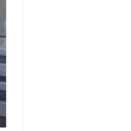
ακυρώσεις εμφανίσεων
∙
ΕΛΛΑΔΑ
17:24
Φωτιά τώρα σε χαμηλή βλάστηση στην
Ευκαρπία Κιλκίς
∙
ΠΟΛΙΤΙΚΗ
17:04
«Βολές» Σκέρτσου στο ΠΑΣΟΚ για τον ΟΟΣΑ:
«Αναλύσεις της παραλίας»
∙
ΕΛΛΑΔΑ
16:54
Μετώπη: Χωρίς τις αισθήσεις του
ανασύρθηκε 43χρονος