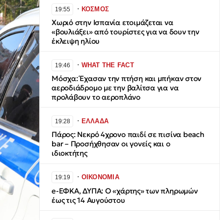
∙
ΚΟΣΜΟΣ
19:55
Χωριό στην Ισπανία ετοιμάζεται να
«βουλιάξει» από τουρίστες για να δουν την
έκλειψη ηλίου
∙
WHAT THE FACT
19:46
Μόσχα: Έχασαν την πτήση και μπήκαν στον
αεροδιάδρομο με την βαλίτσα για να
προλάβουν το αεροπλάνο
∙
ΕΛΛΑΔΑ
19:28
Πάρος: Νεκρό 4χρονο παιδί σε πισίνα beach
bar – Προσήχθησαν οι γονείς και ο
ιδιοκτήτης
∙
ΟΙΚΟΝΟΜΙΑ
19:19
e-ΕΦΚΑ, ΔΥΠΑ: Ο «χάρτης» των πληρωμών
έως τις 14 Αυγούστου