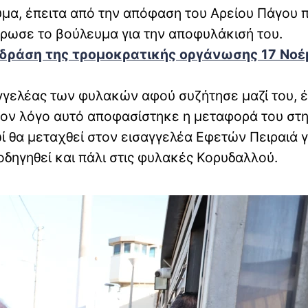
μα, έπειτα από την απόφαση του Αρείου Πάγου 
ύρωσε το βούλευμα για την αποφυλάκισή του.
η δράση της τρομοκρατικής οργάνωσης 17 Νο
γγελέας των φυλακών αφού συζήτησε μαζί του, 
τον λόγο αυτό αποφασίστηκε η μεταφορά του στ
ί θα μεταχθεί στον εισαγγελέα Εφετών Πειραιά γ
οδηγηθεί και πάλι στις φυλακές Κορυδαλλού.