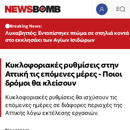
Breaking News:
Λυκαβηττός: Εντοπίστηκε πτώμα σε σπηλιά κοντά
στο εκκλησάκι των Αγίων Ισιδώρων
Κυκλοφοριακές ρυθμίσεις στην
Αττική τις επόμενες μέρες - Ποιοι
δρόμοι θα κλείσουν
Κυκλοφοριακές ρυθμίσεις θα ισχύσουν τις
επόμενες ημέρες σε διάφορες περιοχές της
Αττικής λόγω εκτέλεσης εργασιών.