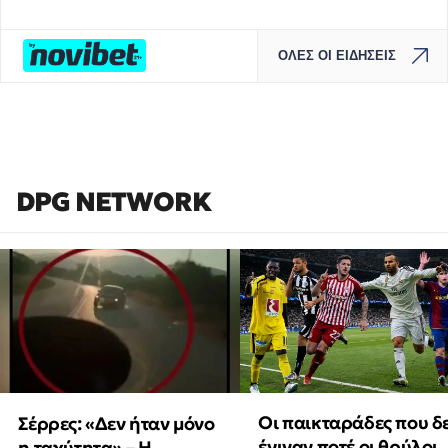
ΟΛΕΣ ΟΙ ΕΙΔΗΣΕΙΣ
DPG NETWORK
Οι παικταράδες που δ
Σέρρες: «Δεν ήταν μόνο
έγιναν ποτέ οι θρύλοι
η ταχύτητα» – Η