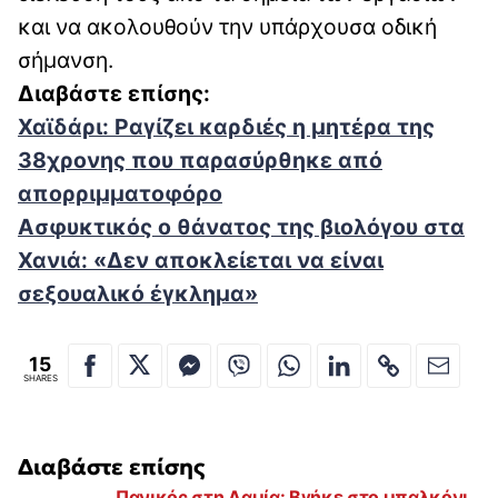
και να ακολουθούν την υπάρχουσα οδική
σήμανση.
Διαβάστε επίσης:
Χαϊδάρι: Ραγίζει καρδιές η μητέρα της
38χρονης που παρασύρθηκε από
απορριμματοφόρο
Ασφυκτικός ο θάνατος της βιολόγου στα
Χανιά: «Δεν αποκλείεται να είναι
σεξουαλικό έγκλημα»
15
SHARES
Διαβάστε επίσης
Πανικός στη Λαμία: Βγήκε στο μπαλκόνι