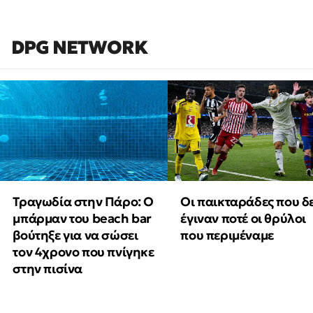
DPG NETWORK
Τραγωδία στην Πάρο: Ο
Οι παικταράδες που δ
μπάρμαν του beach bar
έγιναν ποτέ οι θρύλοι
βούτηξε για να σώσει
που περιμέναμε
τον 4χρονο που πνίγηκε
στην πισίνα