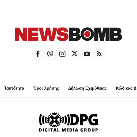
Ταυτότητα
Όροι Χρήσης
Δήλωση Εχεμύθειας
Κώδικας Δ