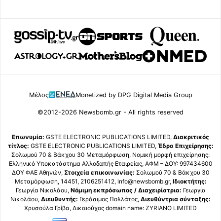
Μέλος
Monetized by DPG Digital Media Group
©2012-2026 Newsbomb.gr - All rights reserved
Επωνυμία:
GSTE ELECTRONIC PUBLICATIONS LIMITED,
Διακριτικός
τίτλος:
GSTE ELECTRONIC PUBLICATIONS LIMITED,
Έδρα Επιχείρησης:
Σολωμού 70 & Βάκχου 30 Μεταμόρφωση, Νομική μορφή επιχείρησης:
Ελληνικό Υποκατάστημα Αλλοδαπής Εταιρείας, ΑΦΜ – ΔΟΥ: 997434600
ΔΟΥ ΦΑΕ Αθηνών,
Στοιχεία επικοινωνίας:
Σολωμού 70 & Βάκχου 30
Μεταμόρφωση, 14451, 2106251412, info@newsbomb.gr,
Ιδιοκτήτης:
Γεωργία Νικολάου,
Νόμιμη εκπρόσωπος / Διαχειρίστρια:
Γεωργία
Νικολάου,
Διευθυντής:
Γεράσιμος Πολλάτος,
Διευθύντρια σύνταξης:
Χρυσούλα Γρίβα, Δικαιούχος domain name: ZYRIANO LIMITED