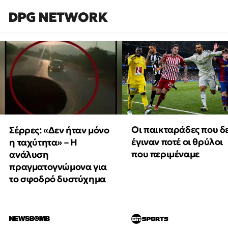
DPG NETWORK
Οι παικταράδες που δ
Σέρρες: «Δεν ήταν μόνο
έγιναν ποτέ οι θρύλοι
η ταχύτητα» – Η
που περιμέναμε
ανάλυση
πραγματογνώμονα για
το σφοδρό δυστύχημα