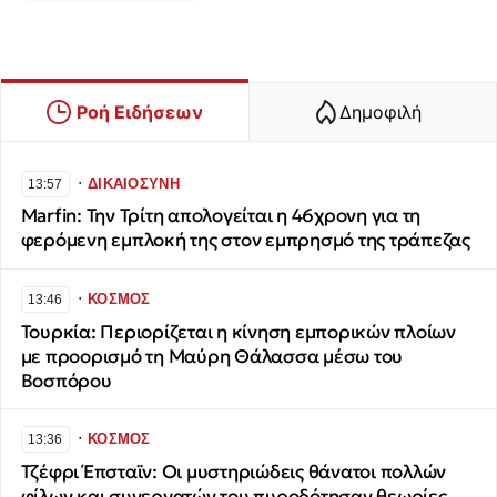
Ροή Ειδήσεων
Δημοφιλή
∙
ΔΙΚΑΙΟΣΥΝΗ
13:57
Marfin: Την Τρίτη απολογείται η 46χρονη για τη
φερόμενη εμπλοκή της στον εμπρησμό της τράπεζας
∙
ΚΟΣΜΟΣ
13:46
Τουρκία: Περιορίζεται η κίνηση εμπορικών πλοίων
με προορισμό τη Μαύρη Θάλασσα μέσω του
Βοσπόρου
∙
ΚΟΣΜΟΣ
13:36
Τζέφρι Έπσταϊν: Οι μυστηριώδεις θάνατοι πολλών
φίλων και συνεργατών του πυροδότησαν θεωρίες