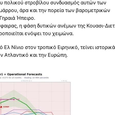
ου πολικού στροβίλου συνδυασμός αυτών των
μάρρου, άρα και την πορεία των βαρομετρικών
Γηραιά Ήπειρο.
φαιρας, η φάση δυτικών ανέμων της Κουασι-Διε
ροποιείται ενόψει του χειμώνα.
 Ελ Νίνιο στον τροπικό Ειρηνικό, τείνει ιστορικά
ον Ατλαντικό και την Ευρώπη.