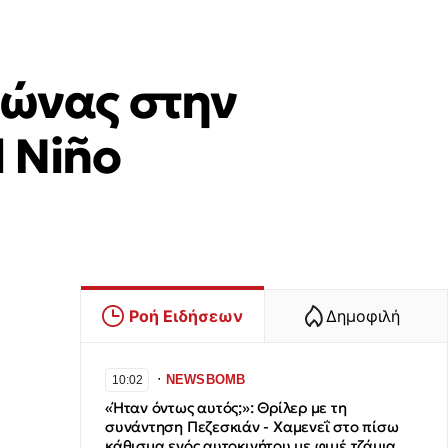
ιμώνας στην
l Niño
Ροή Ειδήσεων
Δημοφιλή
∙
NEWSBOMB
10:02
«Ήταν όντως αυτός;»: Θρίλερ με τη
συνάντηση Πεζεσκιάν - Χαμενεΐ στο πίσω
κάθισμα ενός αυτοκινήτου με φιμέ τζάμια