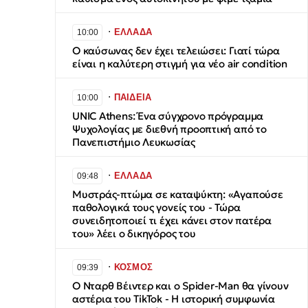
∙
ΕΛΛΑΔΑ
10:00
Ο καύσωνας δεν έχει τελειώσει: Γιατί τώρα
είναι η καλύτερη στιγμή για νέο air condition
∙
ΠΑΙΔΕΙΑ
10:00
UNIC Athens: Ένα σύγχρονο πρόγραμμα
Ψυχολογίας με διεθνή προοπτική από το
Πανεπιστήμιο Λευκωσίας
∙
ΕΛΛΑΔΑ
09:48
Μυστράς-πτώμα σε καταψύκτη: «Αγαπούσε
παθολογικά τους γονείς του - Τώρα
συνειδητοποιεί τι έχει κάνει στον πατέρα
του» λέει ο δικηγόρος του
∙
ΚΟΣΜΟΣ
09:39
Ο Νταρθ Βέιντερ και ο Spider-Man θα γίνoυν
αστέρια του TikTok - Η ιστορική συμφωνία