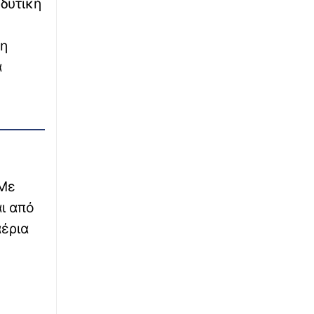
 δυτική
 η
ά
 Με
αι από
αέρια