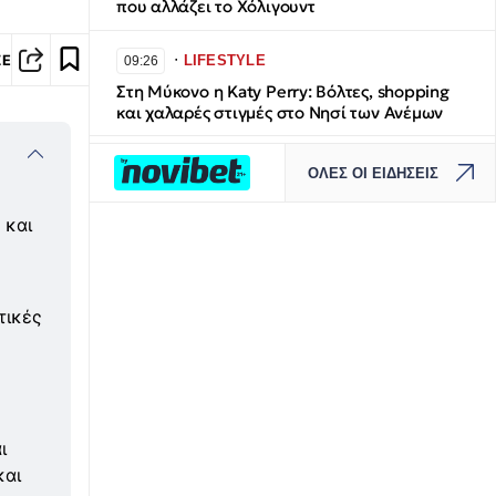
που αλλάζει το Χόλιγουντ
∙
ΣΕ
LIFESTYLE
09:26
Στη Μύκονο η Katy Perry: Βόλτες, shopping
και χαλαρές στιγμές στο Νησί των Ανέμων
∙
ΕΛΛΑΔΑ
09:14
ΟΛΕΣ ΟΙ ΕΙΔΗΣΕΙΣ
Κεφαλονιά: Προφυλακίστηκε ο 44χρονος για
τη φωτιά στην Πάστρα -Οδηγείται στις
 και
φυλακές Αγίου Στεφάνου
∙
ΚΟΣΜΟΣ
09:13
τικές
Ντον Τραμπ: Έδωσε 7,6 εκατ. στην Κίμπερλι
Γκιλφόιλ και την «έβγαλε» από την έπαυλή
τους στη Φλόριντα
∙
LIFESTYLE
09:11
ι
«Αυτήν τη στιγμή βρίσκεται στο στούντιο»: O
A$AP Rocky αποκάλυψε ότι η Rihanna
και
ετοιμάζει νέα μουσική