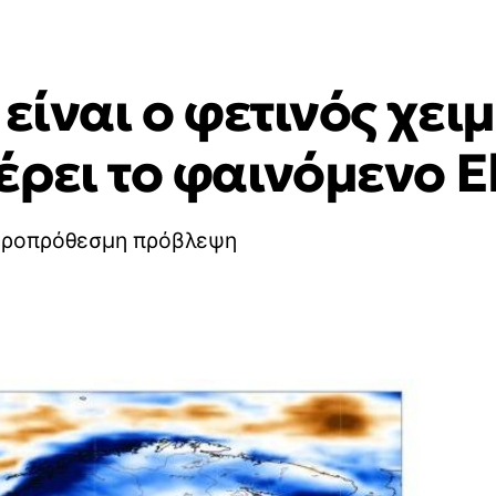
 είναι ο φετινός χε
ρει το φαινόμενο E
ακροπρόθεσμη πρόβλεψη