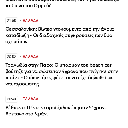
τα Στενά του Ορμούζ
∙
ΕΛΛΑΔΑ
21:05
Θεσσαλονίκη: Βίντεο ντοκουμέντο από την άγρια
καταδίωξη - Οι διαδοχικές συγκρούσεις των δύο
οχημάτων
∙
ΕΛΛΑΔΑ
20:52
Τραγωδία στην Πάρο: Ο μπάρμαν του beach bar
βούτηξε για να σώσει τον 4χρονο που πνίγηκε στην
πισίνα - Ο ιδιοκτήτης φέρεται να είχε δηλωθεί ως
ναυαγοσώστης
∙
ΕΛΛΑΔΑ
20:43
Ρέθυμνο: Πέντε νεαροί ξυλοκόπησαν 51χρονο
Βρετανό στο λιμάνι