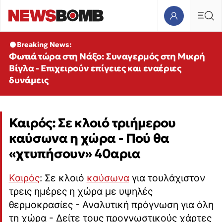
Breaking News:
Φωτιά τώρα στη Νάξο: Συναγερμός στη Μικρή
Βίγλα - Επιχειρούν επίγειες και εναέριες
δυνάμεις
Καιρός: Σε κλοιό τριήμερου
καύσωνα η χώρα - Πού θα
«χτυπήσουν» 40αρια
Καιρός
: Σε κλοιό
καύσωνα
για τουλάχιστον
τρεις ημέρες η χώρα με υψηλές
θερμοκρασίες - Αναλυτική πρόγνωση για όλη
τη χώρα - Δείτε τους προγνωστικούς χάρτες