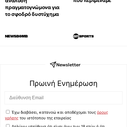
που περιμέναμε
ανάλυση
πραγματογνώμονα για
το σφοδρό δυστύχημα
Newsletter
Πρωινή Eνημέρωση
Έχω διαβάσει, κατανοώ και αποδέχομαι τους
όρους
χρήσης
του ιστότοπου της εταιρείας
Δηλώνω υπεύθυνα ότι είμαι άνω των 18 ετών ή ότι