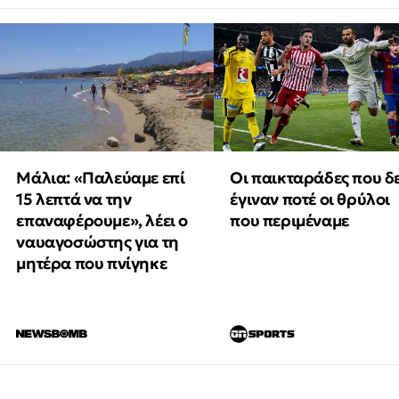
Μάλια: «Παλεύαμε επί
Οι παικταράδες που δ
15 λεπτά να την
έγιναν ποτέ οι θρύλοι
επαναφέρουμε», λέει ο
που περιμέναμε
ναυαγοσώστης για τη
μητέρα που πνίγηκε