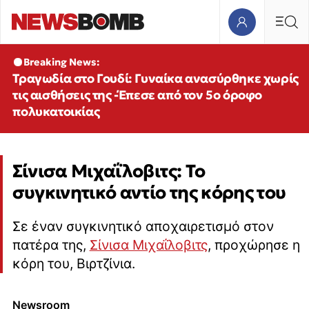
Breaking News:
Τραγωδία στο Γουδί: Γυναίκα ανασύρθηκε χωρίς
τις αισθήσεις της -Έπεσε από τον 5ο όροφο
πολυκατοικίας
Σίνισα Μιχαΐλοβιτς: Το
συγκινητικό αντίο της κόρης του
Σε έναν συγκινητικό αποχαιρετισμό στον
πατέρα της,
Σίνισα Μιχαΐλοβιτς
, προχώρησε η
κόρη του, Βιρτζίνια.
Newsroom