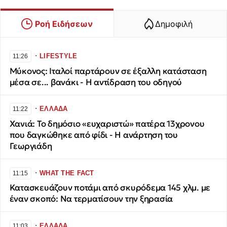
Ροή Ειδήσεων
Δημοφιλή
∙
LIFESTYLE
11:26
Μύκονος: Ιταλοί παρτάρουν σε έξαλλη κατάσταση
μέσα σε... βανάκι - Η αντίδραση του οδηγού
∙
ΕΛΛΑΔΑ
11:22
Χανιά: Το δημόσιο «ευχαριστώ» πατέρα 13χρονου
που δαγκώθηκε από φίδι - Η ανάρτηση του
Γεωργιάδη
∙
WHAT THE FACT
11:15
Κατασκευάζουν ποτάμι από σκυρόδεμα 145 χλμ. με
έναν σκοπό: Να τερματίσουν την ξηρασία
∙
ΕΛΛΑΔΑ
11:03