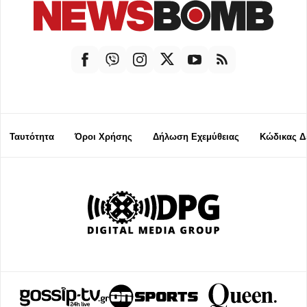
Ταυτότητα
Όροι Χρήσης
Δήλωση Εχεμύθειας
Κώδικας Δ