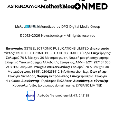
Μέλος
Monetized by DPG Digital Media Group
©2012-2026 Newsbomb.gr - All rights reserved
Επωνυμία:
GSTE ELECTRONIC PUBLICATIONS LIMITED,
Διακριτικός
τίτλος:
GSTE ELECTRONIC PUBLICATIONS LIMITED,
Έδρα Επιχείρησης:
Σολωμού 70 & Βάκχου 30 Μεταμόρφωση, Νομική μορφή επιχείρησης:
Ελληνικό Υποκατάστημα Αλλοδαπής Εταιρείας, ΑΦΜ – ΔΟΥ: 997434600
ΔΟΥ ΦΑΕ Αθηνών,
Στοιχεία επικοινωνίας:
Σολωμού 70 & Βάκχου 30
Μεταμόρφωση, 14451, 2106251412, info@newsbomb.gr,
Ιδιοκτήτης:
Γεωργία Νικολάου,
Νόμιμη εκπρόσωπος / Διαχειρίστρια:
Γεωργία
Νικολάου,
Διευθυντής:
Γεράσιμος Πολλάτος,
Διευθύντρια σύνταξης:
Χρυσούλα Γρίβα, Δικαιούχος domain name: ZYRIANO LIMITED
Αριθμός Πιστοποίησης Μ.Η.Τ. 242188