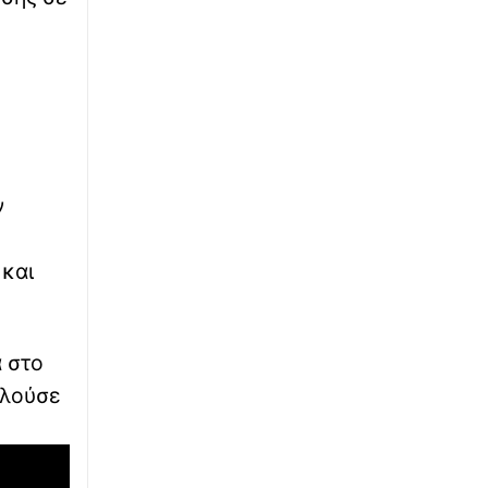
δικαιούχων του Λογαριασμού Αγροτικής
Εστίας
∙
ΕΛΛΑΔΑ
06:26
Πρωτοσέλιδα εφημερίδων: Τι γράφουν
σήμερα 7 Αυγούστου
∙
ΚΑΙΡΟΣ
06:12
ν
Καιρός: Διατηρούνται τα ισχυρά μελτέμια
στο Αιγαίο – Σαββατοκύριακο με 40άρια
 και
∙
ΟΙΚΟΝΟΜΙΑ
05:54
Συντάξεις Σεπτεμβρίου 2026: Οι οριστικές
ημερομηνίες πληρωμής για όλα τα Ταμεία
ά στο
∙
ΕΚΚΛΗΣΙΑ
05:36
ελούσε
Εορτολόγιο 7 Αυγούστου: Ποιοι γιορτάζουν
σήμερα