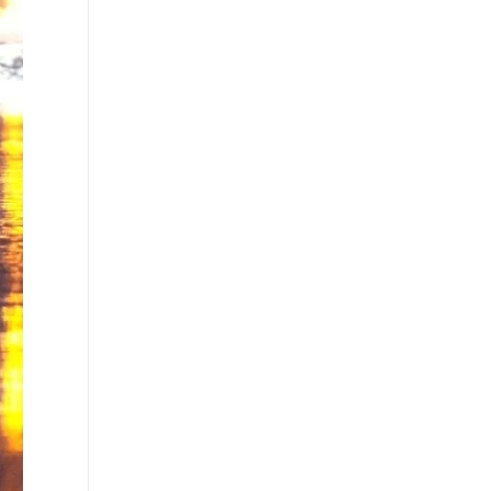
Εύβοια: 30χρονη έπεσε στη θάλασσα από
την υψηλή γέφυρα της Χαλκίδας –
Νοσηλεύεται στο νοσοκομείο
∙
ΚΟΣΜΟΣ
03:28
Μέση Ανατολή: Σαουδική Αραβία, Τουρκία
και Πακιστάν θα υπογράψουν αμυντική
συμφωνία
∙
ΕΛΛΑΔΑ
03:06
Αργίες 2026 - Δεκαπενταύγουστος: Ποια
μέρα «πέφτει» – Πώς θα πληρωθούν οι
εργαζόμενοι