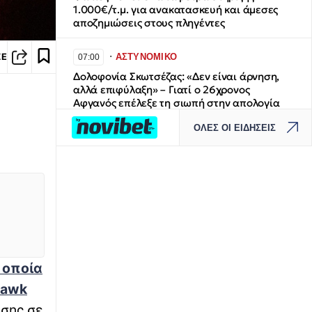
1.000€/τ.μ. για ανακατασκευή και άμεσες
αποζημιώσεις στους πληγέντες
∙
ΑΣΤΥΝΟΜΙΚΟ
ΣΕ
07:00
Δολοφονία Σκωτσέζας: «Δεν είναι άρνηση,
αλλά επιφύλαξη» – Γιατί ο 26χρονος
Αφγανός επέλεξε τη σιωπή στην απολογία
του
ΟΛΕΣ ΟΙ ΕΙΔΗΣΕΙΣ
∙
LIFESTYLE
06:54
Πότε επιστρέφουν οι πρωινές ψυχαγωγικές
εκπομπές; Ημερομηνίες και πρόσωπα
∙
ΠΟΔΟΣΦΑΙΡΟ
06:42
UEFA Ranking: Μηδέν στα τρία εντός έδρας
και η Πολωνία ξεφεύγει…
 οποία
∙
ΟΙΚΟΝΟΜΙΑ
06:34
Hawk
ΟΠΕΚΑ: Σήμερα η δεύτερη πληρωμή των
ωσης σε