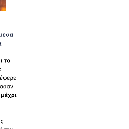
άμεσα
ν
ι το
κ
τέφερε
χασαν
 μέχρι
ύς