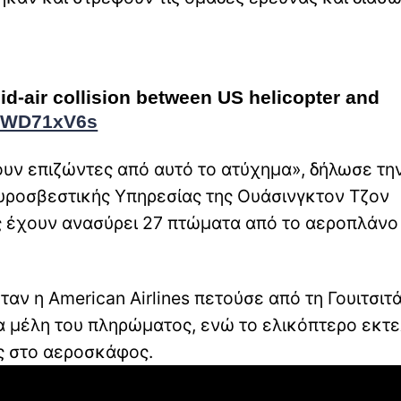
id-air collision between US helicopter and
QOWD71xV6s
χουν επιζώντες από αυτό το ατύχημα», δήλωσε τη
υροσβεστικής Υπηρεσίας της Ουάσινγκτον Τζον
ς έχουν ανασύρει 27 πτώματα από το αεροπλάνο
ταν η American Airlines πετούσε από τη Γουιτσιτ
ρα μέλη του πληρώματος, ενώ το ελικόπτερο εκτ
ας στο αεροσκάφος.