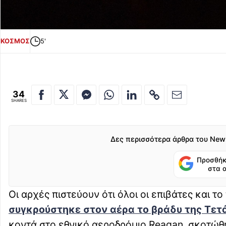
ΚΟΣΜΟΣ
5'
34
SHARES
Δες περισσότερα άρθρα του New
Προσθήκ
στα 
Οι αρχές πιστεύουν ότι όλοι οι επιβάτες και 
συγκρούστηκε στον αέρα το βράδυ της Τετ
κοντά στο εθνικό αεροδρόμιο Reagan, σκοτώθη