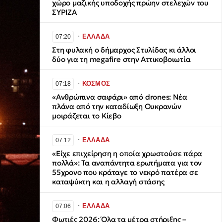
χώρο μαζικής υποδοχής πρώην στελεχών του
ΣΥΡΙΖΑ
∙
ΕΛΛΑΔΑ
07:20
Στη φυλακή ο δήμαρχος Στυλίδας κι άλλοι
δύο για τη megafire στην Αττικοβοιωτία
∙
ΚΟΣΜΟΣ
07:18
«Ανθρώπινα σαφάρι» από drones: Νέα
πλάνα από την καταδίωξη Ουκρανών
μοιράζεται το Κίεβο
∙
ΕΛΛΑΔΑ
07:12
«Είχε επιχείρηση η οποία χρωστούσε πάρα
πολλά»: Τα αναπάντητα ερωτήματα για τον
55χρονο που κράταγε το νεκρό πατέρα σε
καταψύκτη και η αλλαγή στάσης
∙
ΕΛΛΑΔΑ
07:06
Φωτιές 2026: Όλα τα μέτρα στήριξης –