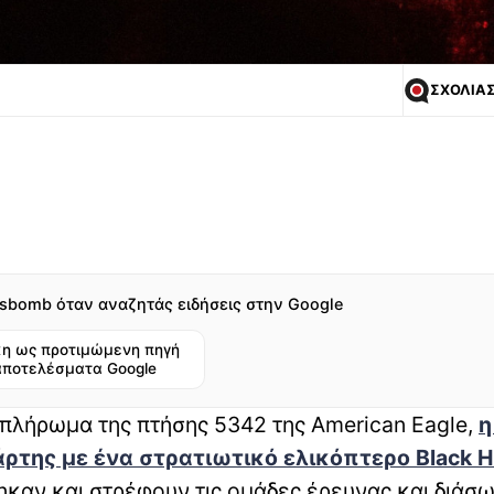
ΣΧΟΛΙΑ
sbomb όταν αναζητάς ειδήσεις στην Google
η ως προτιμώμενη πηγή
αποτελέσματα Google
το πλήρωμα της πτήσης 5342 της American Eagle,
η
άρτης με ένα στρατιωτικό ελικόπτερο Black 
καν και στρέφουν τις ομάδες έρευνας και διάσ