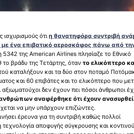
 ισχυρισμούς ότι
η θανατηφόρα συντριβή αν
k με ένα επιβατικό αεροσκάφος πάνω από τη
 5342 της American Airlines πλησίαζε το Εθνικό
9 το βράδυ της Τετάρτης, όταν
το ελικόπτερο κα
ού καταλήξουν και τα δύο στον ποταμό Ποτόμα
τος και 60 επιβάτες και το ελικόπτερο που με
Οι αξιωματούχοι δεν έχουν πει πόσοι άνθρωποι έ
0 ανθρώπων αναφέρθηκε ότι έχουν ανασυρθεί
έχεται να μην υπάρχουν επιζώντες.
ινήσει έρευνα για τη συντριβή καθώς πολλοί
 τεχνολογία αποφυγής σύγκρουσης και κοντινο