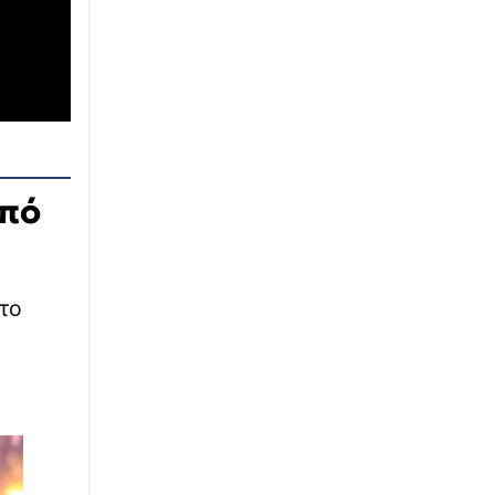
∙
ΟΙΚΟΝΟΜΙΑ
05:20
myBusinessSupport: Ανοιχτές οι αιτήσεις για
ενισχύσεις de minimis σε αγρότες – Οι
δικαιούχοι και τα ποσά
∙
LIFESTYLE
05:04
Τα σημαντικότερα γεγονότα που
σημειώθηκαν σαν σήμερα 7 Ιουλίου
από
∙
ΕΛΛΑΔΑ
04:40
Φωτιά: Κίτρινη προειδοποίηση – Ο χάρτης
πρόβλεψης κινδύνου πυρκαγιάς για την
 το
Παρασκευή 7 Αυγούστου
∙
ΠΑΙΔΕΙΑ
04:16
Στρατιωτικές Σχολές: Στις 8 Σεπτεμβρίου η
κατάταξη των επιτυχόντων στη Σχολή
Ευελπίδων και ΣΜΥ
∙
ΕΛΛΑΔΑ
03:52