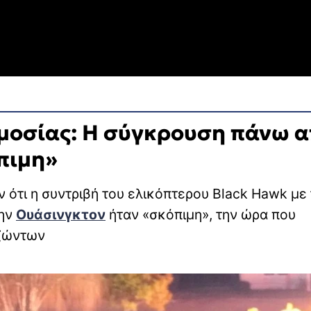
ωμοσίας: Η σύγκρουση πάνω 
πιμη»
 ότι η συντριβή του ελικόπτερου Black Hawk με
την
Ουάσινγκτον
ήταν «σκόπιμη», την ώρα που
ιζώντων