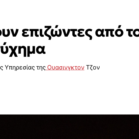
υν επιζώντες από τ
τύχημα
ς Υπηρεσίας της
Ουασινγκτον
Τζον