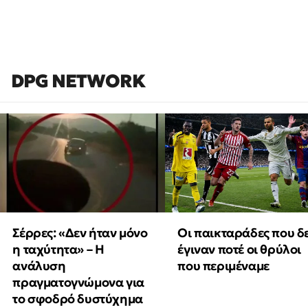
DPG NETWORK
Οι παικταράδες που δ
Σέρρες: «Δεν ήταν μόνο
έγιναν ποτέ οι θρύλοι
η ταχύτητα» – Η
που περιμέναμε
ανάλυση
πραγματογνώμονα για
το σφοδρό δυστύχημα