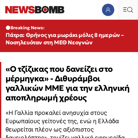
Breaking News:
Πάτρα: Θρήνος για μωράκι μόλις 8 ημερών –
Νοσηλευόταν στη ΜΕΘ Νεογνών
«Ο τζίζικας που δανείζει στο
μέρμηγκα» - Διθυράμβοι
γαλλικών ΜΜΕ για την ελληνική
αποπληρωμή χρέους
«Η Γαλλία προκαλεί ανησυχία στους
Ευρωπαίους γείτονές της, ενώ η Ελλάδα
θεωρείται πλέον ως αξιόπιστος
δανειολήπτης», τονίζει γαλλική εφημερίδα