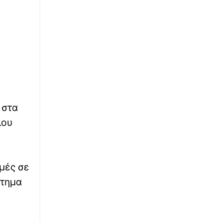
∙
ΚΟΣΜΟΣ
09:13
Γαλλία: 420 συλλήψεις για εμπρησμούς και
φωτιές από αμέλεια
∙
ΚΟΣΜΟΣ
08:59
Αδιανόητο: Του είπε «καλημέρα» και
προσπάθησε να την παρασύρει με το
αυτοκίνητο τρεις φορές
 στα
∙
ΕΛΛΑΔΑ
08:48
ιου
Πινακίδες κυκλοφορίας: Διαδικασία
παραγγελίας και έκδοσης με 3 κλικ - Έλεγχος
και κυρώσεις
∙
ομές σε
ΚΟΣΜΟΣ
08:48
Προκαλεί πάλι η Τουρκία: Ο Φιντάν λέει ότι η
στημα
σταθερότητα στην Κύπρο οφείλεται στον
τουρκικό στρατό
∙