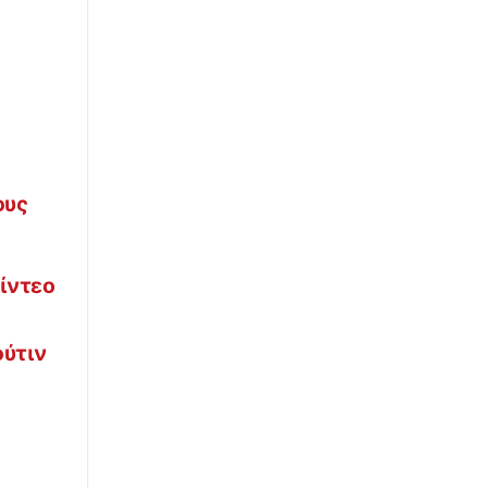
ΚΟΣΜΟΣ
08:31
Πανικός σε πτήση της Delta: «Υπάρχει
καπνός στο πιλοτήριο, εκκενώστε άμεσα»
∙
ΚΟΣΜΟΣ
08:31
Σαουδική Αραβία: Φωτιά σε εγκαταστάσεις
του πετρελαϊκού κολοσσού Aramco
ους
∙
ΚΟΣΜΟΣ
08:30
Έκλειψη Ηλίου: Πλησιάζει το σπάνιο
φαινόμενο που θα είναι ορατό από την
Ευρώπη
Bίντεο
∙
TRAVEL
08:20
ούτιν
Τα πέτρινα διαμάντια της Ιρλανδίας: 20
κάστρα που αφηγούνται την ιστορία μιας
χώρας