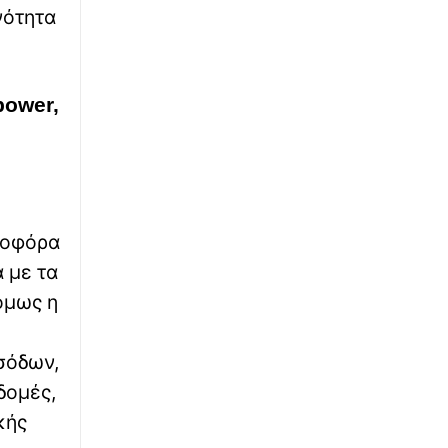
νότητα
∙
TRAVEL
10:00
Το National Geographic αποθεώνει το «μικρό
αδελφάκι» της Σαντορίνης – Το κρυμμένο
μυστικό της Ελλάδας
power,
∙
ΑΘΛΗΤΙΚΑ
09:50
Ιουλιάννα Ρούσου: Ασημένιο μετάλλιο στα
800 μ. – Έχασε το χρυσό για 5 εκατοστά
∙
ΚΟΣΜΟΣ
09:32
ιοφόρα
Ισραηλινό ΥΠΕΞ: Ζητά από Ισραηλινούς στην
 με τα
Ελλάδα να κρύψουν σήμερα την ταυτότητα
τους εξαιτίας διαδηλώσεων για την
όμως η
Παλαιστίνη
σόδων,
∙
ΚΟΣΜΟΣ
09:21
δομές,
Μηνύσεις κατά Μαμντάνι για τον φόρο των
πλουσίων – «Προκάλεσε χάος και σύγχυση»
κής