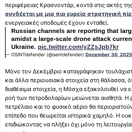
περιφέρειας Κρασνοντάρ, κοντά στις ακτές τ
συνδέεται με μια πιο ευρεία στρατηγική πί
ενεργειακές υποδομές έχουν ενταθεί.
Russian channels are reporting that lar
amidst a large-scale drone attack curre
Ukraine.
pic.twitter.com/yZZsJpb7kr
— OSINTdefender (@sentdefender)
December 30, 2025
Μόνο τον Δεκέμβριο καταγράφηκαν τουλάχιστο
και άλλα περιουσιακά στοιχεία στη θάλασσα, 
διαθέσιμα στοιχεία, η Μόσχα εξακολουθεί να 
ροή των πετροδολαρίων μειώνεται αισθητά. Η 
πετρέλαιο και το φυσικό αέριο θα περιοριστο
επίπεδο που θεωρείται ιστορικά χαμηλό. Η ου
επιδιώκοντας να πλήξει όχι μόνο τη λειτουργί