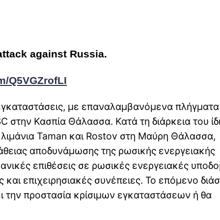
ttack against Russia.
om/Q5VGZrofLI
ες εγκαταστάσεις, με επαναλαμβανόμενα πλήγματα
SC στην Κασπία Θάλασσα. Κατά τη διάρκεια του ίδ
 λιμάνια Taman και Rostov στη Μαύρη Θάλασσα,
πάθειας αποδυνάμωσης της ρωσικής ενεργειακής
ρανικές επιθέσεις σε ρωσικές ενεργειακές υποδ
ς και επιχειρησιακές συνέπειες. Το επόμενο διά
ει την προστασία κρίσιμων εγκαταστάσεων ή θα