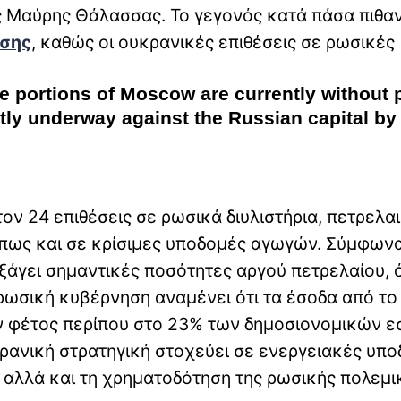
ης Μαύρης Θάλασσας. Το γεγονός κατά πάσα πιθα
εσης
, καθώς οι ουκρανικές επιθέσεις σε ρωσικές
ge portions of Moscow are currently without 
ntly underway against the Russian capital by
ν 24 επιθέσεις σε ρωσικά διυλιστήρια, πετρελα
όπως και σε κρίσιμες υποδομές αγωγών. Σύμφωνα
εξάγει σημαντικές ποσότητες αργού πετρελαίου, 
ρωσική κυβέρνηση αναμένει ότι τα έσοδα από το
ύν φέτος περίπου στο 23% των δημοσιονομικών ε
κρανική στρατηγική στοχεύει σε ενεργειακές υπο
α αλλά και τη χρηματοδότηση της ρωσικής πολεμι