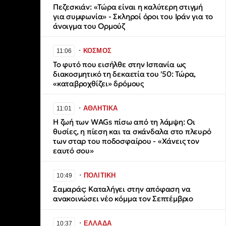
Πεζεσκιάν: «Τώρα είναι η καλύτερη στιγμή
για συμφωνία» - Σκληροί όροι του Ιράν για το
άνοιγμα του Ορμούζ
∙
ΚΟΣΜΟΣ
11:06
Το φυτό που εισήλθε στην Ισπανία ως
διακοσμητικό τη δεκαετία του '50: Τώρα,
«καταβροχθίζει» δρόμους
∙
ΑΘΛΗΤΙΚΑ
11:01
Η ζωή των WAGs πίσω από τη λάμψη: Οι
θυσίες, η πίεση και τα σκάνδαλα στο πλευρό
των σταρ του ποδοσφαίρου - «Χάνεις τον
εαυτό σου»
∙
ΠΟΛΙΤΙΚΗ
10:49
Σαμαράς: Καταλήγει στην απόφαση να
ανακοινώσει νέο κόμμα τον Σεπτέμβριο
∙
ΕΛΛΑΔΑ
10:37