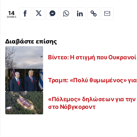
14
SHARES
Διαβάστε επίσης
Βίντεο: Η στιγμή που Ουκρανο
Τραμπ: «Πολύ θυμωμένος» για τ
«Πόλεμος» δηλώσεων για την ε
στο Νόβγκοροντ