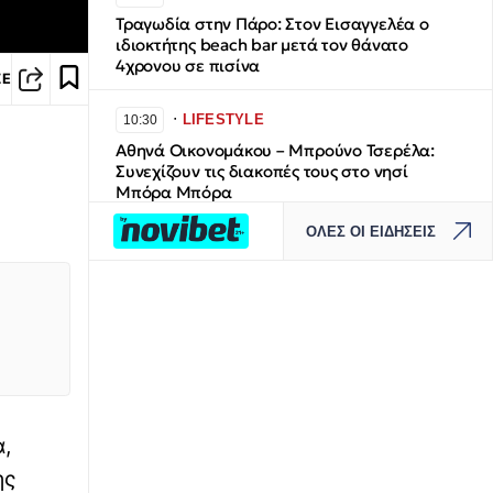
Τραγωδία στην Πάρο: Στον Εισαγγελέα ο
ιδιοκτήτης beach bar μετά τον θάνατο
4χρονου σε πισίνα
ΣΕ
∙
LIFESTYLE
10:30
Αθηνά Οικονομάκου – Μπρούνο Τσερέλα:
Συνεχίζουν τις διακοπές τους στο νησί
Μπόρα Μπόρα
ΟΛΕΣ ΟΙ ΕΙΔΗΣΕΙΣ
∙
ΕΛΛΑΔΑ
10:21
Λάρισα: Απατεώνες χρησιμοποίησαν AI για
να μιμηθούν τη φωνή μητέρας – Έβαλαν
παιδί να τους παραδώσει χρήματα και
κοσμήματα
∙
ΚΟΣΜΟΣ
10:10
Σαουδική Αραβία: Οι αντάρτες Χούθι
ανέλαβαν την ευθύνη για επίθεση σε
,
διυλιστήριο της Aramco
ης