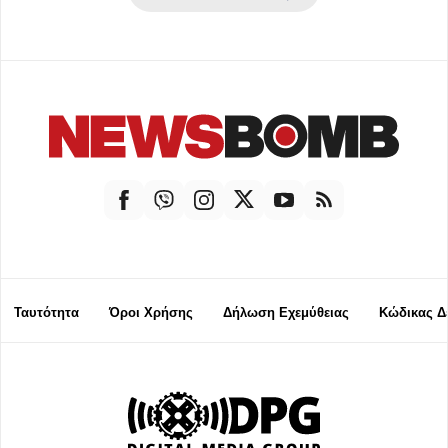
Ταυτότητα
Όροι Χρήσης
Δήλωση Εχεμύθειας
Κώδικας Δ