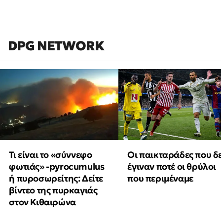
DPG NETWORK
Τι είναι το «σύννεφο
Οι παικταράδες που δ
φωτιάς» -pyrocumulus
έγιναν ποτέ οι θρύλοι
ή πυροσωρείτης: Δείτε
που περιμέναμε
βίντεο της πυρκαγιάς
στον Κιθαιρώνα