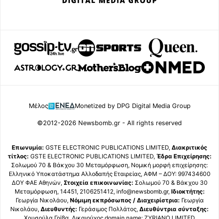
Μέλος
Monetized by DPG Digital Media Group
©2012-2026 Newsbomb.gr - All rights reserved
Επωνυμία:
GSTE ELECTRONIC PUBLICATIONS LIMITED,
Διακριτικός
τίτλος:
GSTE ELECTRONIC PUBLICATIONS LIMITED,
Έδρα Επιχείρησης:
Σολωμού 70 & Βάκχου 30 Μεταμόρφωση, Νομική μορφή επιχείρησης:
Ελληνικό Υποκατάστημα Αλλοδαπής Εταιρείας, ΑΦΜ – ΔΟΥ: 997434600
ΔΟΥ ΦΑΕ Αθηνών,
Στοιχεία επικοινωνίας:
Σολωμού 70 & Βάκχου 30
Μεταμόρφωση, 14451, 2106251412, info@newsbomb.gr,
Ιδιοκτήτης:
Γεωργία Νικολάου,
Νόμιμη εκπρόσωπος / Διαχειρίστρια:
Γεωργία
Νικολάου,
Διευθυντής:
Γεράσιμος Πολλάτος,
Διευθύντρια σύνταξης:
Χρυσούλα Γρίβα, Δικαιούχος domain name: ZYRIANO LIMITED