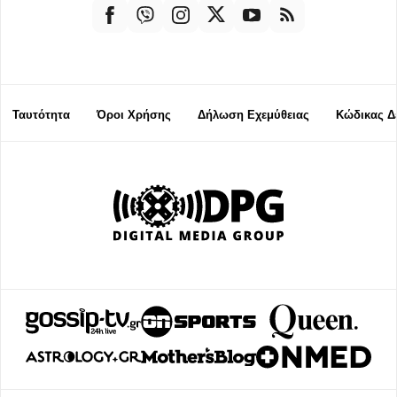
Ταυτότητα
Όροι Χρήσης
Δήλωση Εχεμύθειας
Κώδικας Δ