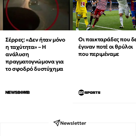
Οι παικταράδες που δ
Σέρρες: «Δεν ήταν μόνο
έγιναν ποτέ οι θρύλοι
η ταχύτητα» – Η
που περιμέναμε
ανάλυση
πραγματογνώμονα για
το σφοδρό δυστύχημα
Newsletter