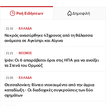
Ροή Ειδήσεων
Δημοφιλή
∙
ΕΛΛΑΔΑ
21:32
Νεκρός ανασύρθηκε 43χρονος από τη θάλασσα
ανάμεσα σε Αγκίστρι και Αίγινα
∙
ΚΟΣΜΟΣ
21:21
Ιράν: Οι 6 απαράβατοι όροι στις ΗΠΑ για να ανοίξει
τα Στενά του Ορμούζ
∙
ΕΛΛΑΔΑ
21:05
Θεσσαλονίκη: Βίντεο ντοκουμέντο από την άγρια
καταδίωξη - Οι διαδοχικές συγκρούσεις των δύο
οχημάτων