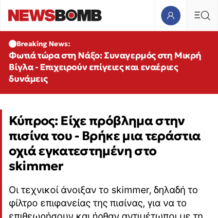
Breaking News:
Φωτιά τώρα στη Νάξο: Συναγερμός στη Μικρή
Βίγλα - Επιχειρούν επίγειες και εναέριες
δυνάμεις
Κύπρος: Είχε πρόβλημα στην
πισίνα του - Βρήκε μια τεράστια
οχιά εγκατεστημένη στο
skimmer
Οι τεχνικοί άνοιξαν το skimmer, δηλαδή το
φίλτρο επιφανείας της πισίνας, για να το
επιθεωρήσουν και ήρθαν αντιμέτωποι με τη