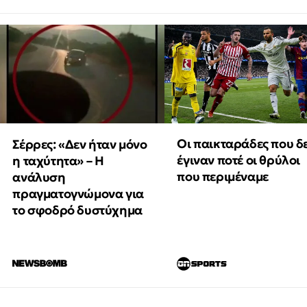
Οι παικταράδες που δ
Σέρρες: «Δεν ήταν μόνο
έγιναν ποτέ οι θρύλοι
η ταχύτητα» – Η
που περιμέναμε
ανάλυση
πραγματογνώμονα για
το σφοδρό δυστύχημα