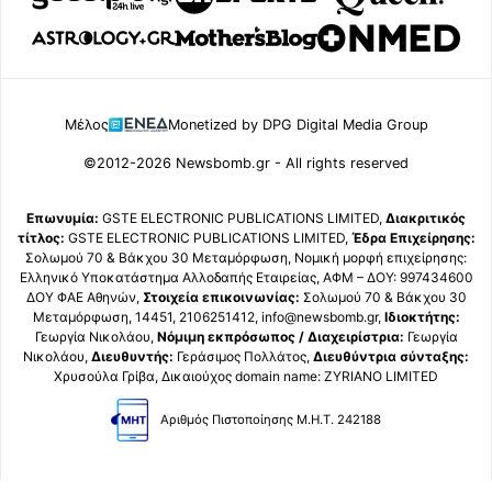
Μέλος
Monetized by DPG Digital Media Group
©2012-2026 Newsbomb.gr - All rights reserved
Επωνυμία:
GSTE ELECTRONIC PUBLICATIONS LIMITED,
Διακριτικός
τίτλος:
GSTE ELECTRONIC PUBLICATIONS LIMITED,
Έδρα Επιχείρησης:
Σολωμού 70 & Βάκχου 30 Μεταμόρφωση, Νομική μορφή επιχείρησης:
Ελληνικό Υποκατάστημα Αλλοδαπής Εταιρείας, ΑΦΜ – ΔΟΥ: 997434600
ΔΟΥ ΦΑΕ Αθηνών,
Στοιχεία επικοινωνίας:
Σολωμού 70 & Βάκχου 30
Μεταμόρφωση, 14451, 2106251412, info@newsbomb.gr,
Ιδιοκτήτης:
Γεωργία Νικολάου,
Νόμιμη εκπρόσωπος / Διαχειρίστρια:
Γεωργία
Νικολάου,
Διευθυντής:
Γεράσιμος Πολλάτος,
Διευθύντρια σύνταξης:
Χρυσούλα Γρίβα, Δικαιούχος domain name: ZYRIANO LIMITED
Αριθμός Πιστοποίησης Μ.Η.Τ. 242188