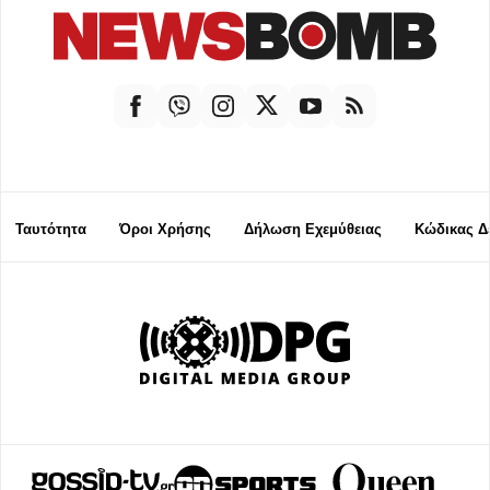
Ταυτότητα
Όροι Χρήσης
Δήλωση Εχεμύθειας
Κώδικας Δ