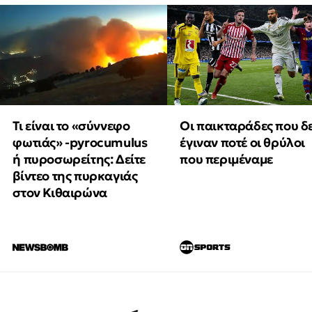
Τι είναι το «σύννεφο
Οι παικταράδες που δ
φωτιάς» -pyrocumulus
έγιναν ποτέ οι θρύλοι
ή πυροσωρείτης: Δείτε
που περιμέναμε
βίντεο της πυρκαγιάς
στον Κιθαιρώνα