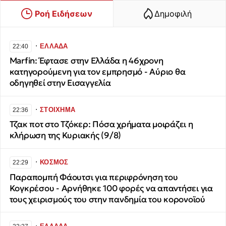
Ροή Ειδήσεων
Δημοφιλή
∙
ΕΛΛΑΔΑ
22:40
Marfin: Έφτασε στην Ελλάδα η 46χρονη
κατηγορούμενη για τον εμπρησμό - Αύριο θα
οδηγηθεί στην Εισαγγελία
∙
ΣΤΟΙΧΗΜΑ
22:36
Τζακ ποτ στο Τζόκερ: Πόσα χρήματα μοιράζει η
κλήρωση της Κυριακής (9/8)
∙
ΚΟΣΜΟΣ
22:29
Παραπομπή Φάουτσι για περιφρόνηση του
Κογκρέσου - Αρνήθηκε 100 φορές να απαντήσει για
τους χειρισμούς του στην πανδημία του κορονοϊού
∙