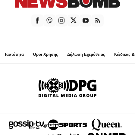
Ταυτότητα
Όροι Χρήσης
Δήλωση Εχεμύθειας
Κώδικας Δ