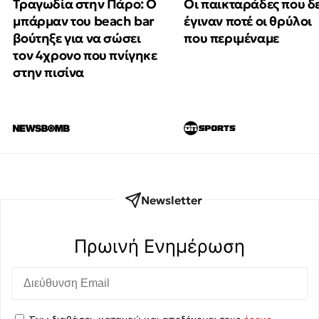
Τραγωδία στην Πάρο: Ο
Οι παικταράδες που δ
μπάρμαν του beach bar
έγιναν ποτέ οι θρύλοι
βούτηξε για να σώσει
που περιμέναμε
τον 4χρονο που πνίγηκε
στην πισίνα
Newsletter
Πρωινή Eνημέρωση