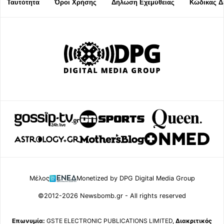
Ταυτότητα
Όροι Χρήσης
Δήλωση Εχεμύθειας
Κώδικας Δ
Μέλος
Monetized by DPG Digital Media Group
©2012-2026 Newsbomb.gr - All rights reserved
Επωνυμία:
GSTE ELECTRONIC PUBLICATIONS LIMITED,
Διακριτικός