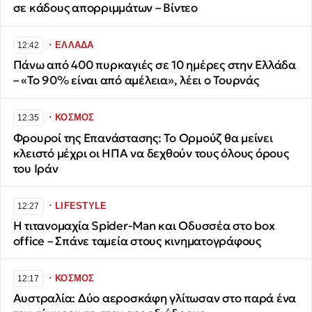
σε κάδους απορριμμάτων – Βίντεο
∙
ΕΛΛΑΔΑ
12:42
Πάνω από 400 πυρκαγιές σε 10 ημέρες στην Ελλάδα
– «Το 90% είναι από αμέλεια», λέει ο Τουρνάς
∙
ΚΟΣΜΟΣ
12:35
Φρουροί της Επανάστασης: Το Ορμούζ θα μείνει
κλειστό μέχρι οι ΗΠΑ να δεχθούν τους όλους όρους
του Ιράν
∙
LIFESTYLE
12:27
Η τιτανομαχία Spider-Man και Οδυσσέα στο box
office – Σπάνε ταμεία στους κινηματογράφους
∙
ΚΟΣΜΟΣ
12:17
Αυστραλία: Δύο αεροσκάφη γλίτωσαν στο παρά ένα