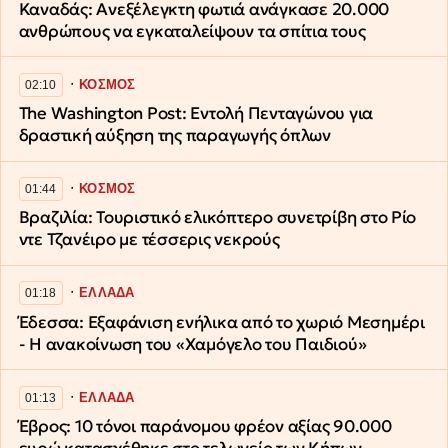
Καναδάς: Ανεξέλεγκτη φωτιά ανάγκασε 20.000
ανθρώπους να εγκαταλείψουν τα σπίτια τους
∙
ΚΟΣΜΟΣ
02:10
The Washington Post: Εντολή Πενταγώνου για
δραστική αύξηση της παραγωγής όπλων
∙
ΚΟΣΜΟΣ
01:44
Βραζιλία: Τουριστικό ελικόπτερο συνετρίβη στο Ρίο
ντε Τζανέιρο με τέσσερις νεκρούς
∙
ΕΛΛΑΔΑ
01:18
Έδεσσα: Εξαφάνιση ενήλικα από το χωριό Μεσημέρι
- Η ανακοίνωση του «Χαμόγελο του Παιδιού»
∙
ΕΛΛΑΔΑ
01:13
Έβρος: 10 τόνοι παράνομου φρέον αξίας 90.000