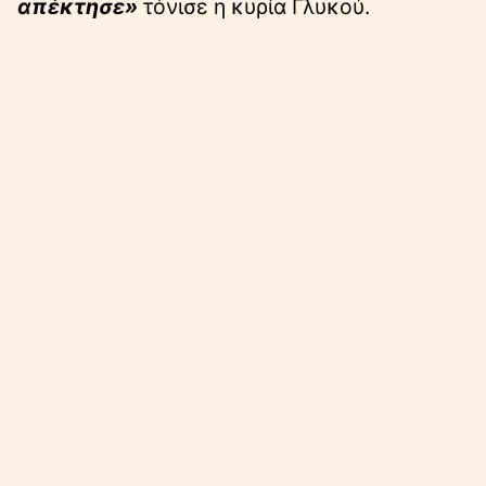
απέκτησε»
τόνισε η κυρία Γλυκού.