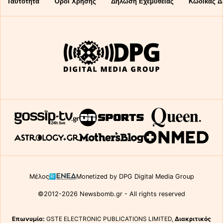
Ταυτότητα
Όροι Χρήσης
Δήλωση Εχεμύθειας
Κώδικας Δ
Μέλος
Monetized by DPG Digital Media Group
©2012-2026 Newsbomb.gr - All rights reserved
Επωνυμία:
GSTE ELECTRONIC PUBLICATIONS LIMITED,
Διακριτικός