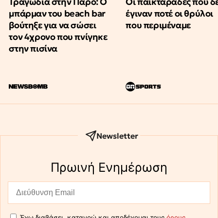
Τραγωδία στην Πάρο: Ο
Οι παικταράδες που δ
μπάρμαν του beach bar
έγιναν ποτέ οι θρύλοι
βούτηξε για να σώσει
που περιμέναμε
τον 4χρονο που πνίγηκε
στην πισίνα
Newsletter
Πρωινή Eνημέρωση
Έχω διαβάσει, κατανοώ και αποδέχομαι τους
όρους