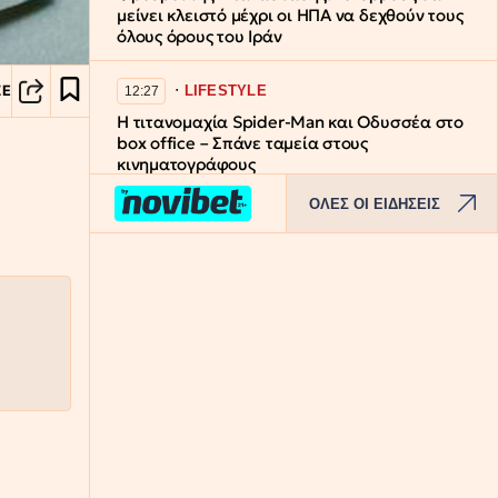
μείνει κλειστό μέχρι οι ΗΠΑ να δεχθούν τους
όλους όρους του Ιράν
∙
LIFESTYLE
ΣΕ
12:27
Η τιτανομαχία Spider-Man και Οδυσσέα στο
box office – Σπάνε ταμεία στους
κινηματογράφους
ΟΛΕΣ ΟΙ ΕΙΔΗΣΕΙΣ
∙
ΚΟΣΜΟΣ
12:17
Αυστραλία: Δύο αεροσκάφη γλίτωσαν στο
παρά ένα την σύγκρουση στον
αεροδιάδρομο
∙
ΕΛΛΑΔΑ
12:07
Συναγερμός για φωτιές: Red Code για Αττική
και άλλες πέντε περιοχές
∙
LIFESTYLE
11:58
Μέριλιν Μονρόε: Η άγνωστη συνέντευξη σε