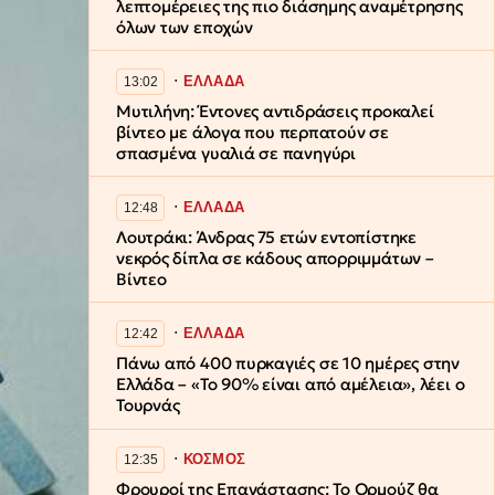
λεπτομέρειες της πιο διάσημης αναμέτρησης
όλων των εποχών
∙
ΕΛΛΑΔΑ
13:02
Μυτιλήνη: Έντονες αντιδράσεις προκαλεί
βίντεο με άλογα που περπατούν σε
σπασμένα γυαλιά σε πανηγύρι
∙
ΕΛΛΑΔΑ
12:48
Λουτράκι: Άνδρας 75 ετών εντοπίστηκε
νεκρός δίπλα σε κάδους απορριμμάτων –
Βίντεο
∙
ΕΛΛΑΔΑ
12:42
Πάνω από 400 πυρκαγιές σε 10 ημέρες στην
Ελλάδα – «Το 90% είναι από αμέλεια», λέει ο
Τουρνάς
∙
ΚΟΣΜΟΣ
12:35
Φρουροί της Επανάστασης: Το Ορμούζ θα