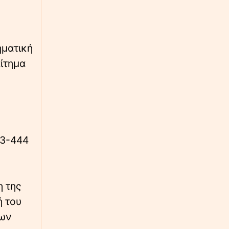
Συνελήφθη έπειτα από καταδίωξη
∙
ΕΛΛΑΔΑ
16:34
Πέθανε η δημοσιογράφος Χριστίνα Πιτουρά
ηματική
ίτημα
∙
ΚΑΙΡΟΣ
16:33
«Κλειδώνει» ο καιρός του 15Αύγουστου - Τι
φέρνει ο αντικυκλώνας - Αναλυτικοί χάρτες
∙
ΕΛΛΑΔΑ
16:32
Φωτιά τώρα στο Στεφάνι Κορινθίας:
Ενισχύθηκαν οι δυνάμεις πυρόσβεσης, 112
43-444
για ετοιμότητα
∙
ΚΟΣΜΟΣ
16:20
η της
Ηρωική διάσωση: Ιδιοκτήτης καφέ βούτηξε
με τα ρούχα στη θάλασσα και έσωσε τρία
ή του
παιδιά από πνιγμό
νων