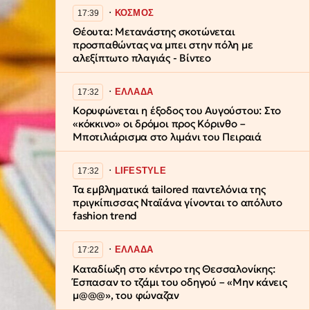
∙
ΚΟΣΜΟΣ
17:39
Θέουτα: Μετανάστης σκοτώνεται
προσπαθώντας να μπει στην πόλη με
αλεξίπτωτο πλαγιάς - Βίντεο
∙
ΕΛΛΑΔΑ
17:32
Κορυφώνεται η έξοδος του Αυγούστου: Στο
«κόκκινο» οι δρόμοι προς Κόρινθο –
Μποτιλιάρισμα στο λιμάνι του Πειραιά
∙
LIFESTYLE
17:32
Τα εμβληματικά tailored παντελόνια της
πριγκίπισσας Νταϊάνα γίνονται το απόλυτο
fashion trend
∙
ΕΛΛΑΔΑ
17:22
Καταδίωξη στο κέντρο της Θεσσαλονίκης:
Έσπασαν το τζάμι του οδηγού – «Μην κάνεις
μ@@@», του φώναζαν