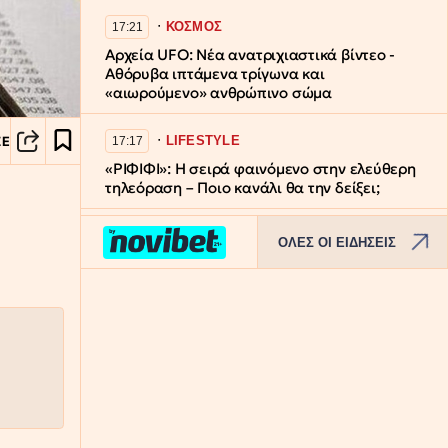
∙
ΚΟΣΜΟΣ
17:21
Αρχεία UFO: Νέα ανατριχιαστικά βίντεο -
Αθόρυβα ιπτάμενα τρίγωνα και
«αιωρούμενo» ανθρώπινo σώμα
∙
LIFESTYLE
ΣΕ
17:17
«ΡΙΦΙΦΙ»: Η σειρά φαινόμενο στην ελεύθερη
τηλεόραση – Ποιο κανάλι θα την δείξει;
∙
ΕΛΛΑΔΑ
17:11
ΟΛΕΣ ΟΙ ΕΙΔΗΣΕΙΣ
Σαρωνικός: Άγνωστοι βανδάλισαν το
εκκλησάκι της Μεταμόρφωσης του Σωτήρος -
Σπασμένες εικόνες στην Αγία Τράπεζα
∙
ΕΛΛΑΔΑ
17:09
Σέρρες: Θρίλερ με τη δολοφονία του
68χρονου – Στο μικροσκόπιο οι τελευταίες
κινήσεις του και το οικογενειακό του
περιβάλλον