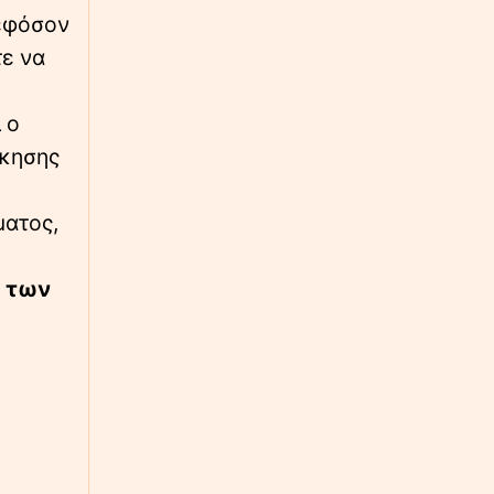
 εφόσον
∙
ΚΟΣΜΟΣ
16:47
τε να
Τρομο-τουρισμός: Ένοπλη ομάδα
κουκουλοφόρων απειλεί τουρίστες στην
Κορσική - «Μείνετε σπίτι, μην θεωρείτε τον
εαυτό σας ασφαλή»
 ο
σκησης
∙
ΠΟΛΙΤΙΣΜΟΣ
16:45
ΥΠΠΟ: Επιχορηγήσεις 1.106.000 ευρώ για
ματος,
την ενίσχυση των Πολυθεματικών Φεστιβάλ
σε όλη την Ελλάδα
ύ των
∙
ΕΛΛΑΔΑ
16:38
Θέρμη: Φωτιά σε δασική έκταση στο
Μονοπήγαδο Θεσσαλονίκης – Σηκώθηκαν 6
εναέρια μέσα
∙
ΑΣΤΥΝΟΜΙΚΟ
16:34
Κυκλοφορούσε ανενόχλητος σε προαύλιο
σχολείου με 106 συσκευασίες κάνναβης –