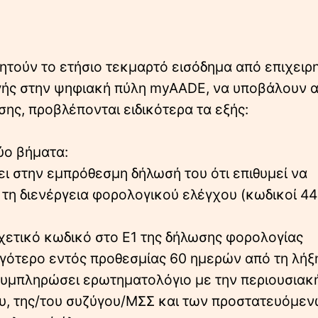
ητούν το ετήσιο τεκμαρτό εισόδημα από επιχειρ
γής στην ψηφιακή πύλη myAADE, να υποβάλουν α
ης, προβλέπονται ειδικότερα τα εξής:
δύο βήματα:
ι στην εμπρόθεσμη δήλωσή του ότι επιθυμεί να
 τη διενέργεια φορολογικού ελέγχου (κωδικοί 4
χετικό κωδικό στο Ε1 της δήλωσης φορολογίας
γότερο εντός προθεσμίας 60 ημερών από τη λήξ
συμπληρώσει ερωτηματολόγιο με την περιουσιακ
ίου, της/του συζύγου/ΜΣΣ και των προστατευόμε