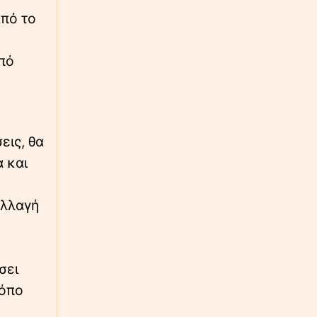
από το
∙
ΕΛΛΑΔΑ
17:09
Καταγγελίες βιασμών στη Ζάκυνθο:
Διαψεύδει τον αριθμό η ΕΛΑΣ - Δύο
από
συλλήψεις
∙
ΕΛΛΑΔΑ
17:00
Υπό έλεγχο η φωτιά σε δύσβατο σημείο στον
Όλυμπο – Παραμένουν οι δυνάμεις στο
εις, θα
σημείο
 και
∙
ΕΛΛΑΔΑ
16:56
αλλαγή
Φωτιά τώρα στο Μαρκόπουλο: Κινητοποίηση
της Πυροσβεστικής
∙
ΑΘΛΗΤΙΚΑ
16:52
σει
Μαραντόνα: «Δεν ήθελε ούτε να φάει, ούτε
να πλυθεί» – Συγκλονίζει νέα κατάθεση στη
ρόπο
δίκη