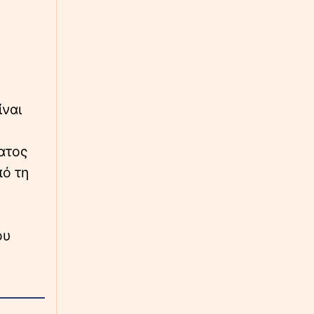
ίναι
ατος
πό τη
ου