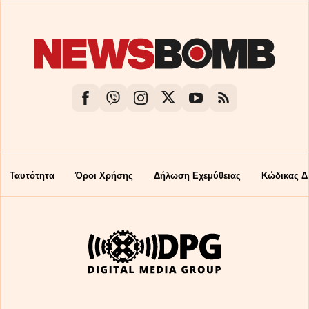
Ταυτότητα
Όροι Χρήσης
Δήλωση Εχεμύθειας
Κώδικας Δ