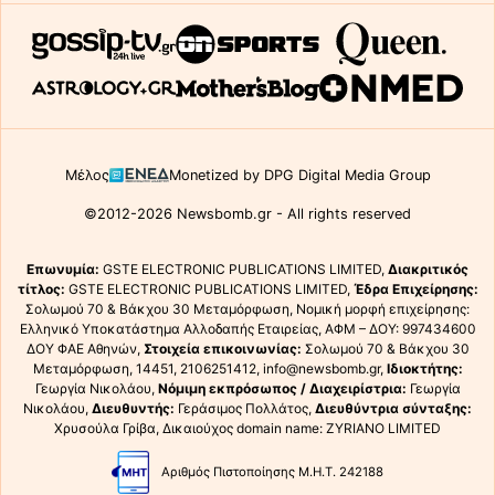
Μέλος
Monetized by DPG Digital Media Group
©2012-2026 Newsbomb.gr - All rights reserved
Επωνυμία:
GSTE ELECTRONIC PUBLICATIONS LIMITED,
Διακριτικός
τίτλος:
GSTE ELECTRONIC PUBLICATIONS LIMITED,
Έδρα Επιχείρησης:
Σολωμού 70 & Βάκχου 30 Μεταμόρφωση, Νομική μορφή επιχείρησης:
Ελληνικό Υποκατάστημα Αλλοδαπής Εταιρείας, ΑΦΜ – ΔΟΥ: 997434600
ΔΟΥ ΦΑΕ Αθηνών,
Στοιχεία επικοινωνίας:
Σολωμού 70 & Βάκχου 30
Μεταμόρφωση, 14451, 2106251412, info@newsbomb.gr,
Ιδιοκτήτης:
Γεωργία Νικολάου,
Νόμιμη εκπρόσωπος / Διαχειρίστρια:
Γεωργία
Νικολάου,
Διευθυντής:
Γεράσιμος Πολλάτος,
Διευθύντρια σύνταξης:
Χρυσούλα Γρίβα, Δικαιούχος domain name: ZYRIANO LIMITED
Αριθμός Πιστοποίησης Μ.Η.Τ. 242188