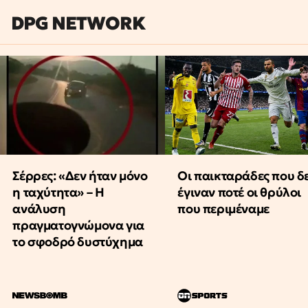
DPG NETWORK
Οι παικταράδες που δ
Σέρρες: «Δεν ήταν μόνο
έγιναν ποτέ οι θρύλοι
η ταχύτητα» – Η
που περιμέναμε
ανάλυση
πραγματογνώμονα για
το σφοδρό δυστύχημα