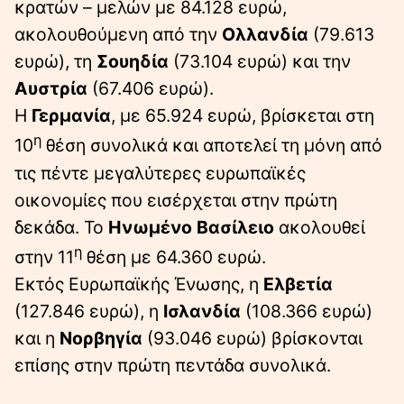
κρατών – μελών με 84.128 ευρώ,
ακολουθούμενη από την
Ολλανδία
(79.613
ευρώ), τη
Σουηδία
(73.104 ευρώ) και την
Αυστρία
(67.406 ευρώ).
Η
Γερμανία
, με 65.924 ευρώ, βρίσκεται στη
η
10
θέση συνολικά και αποτελεί τη μόνη από
τις πέντε μεγαλύτερες ευρωπαϊκές
οικονομίες που εισέρχεται στην πρώτη
δεκάδα. Το
Ηνωμένο Βασίλειο
ακολουθεί
η
στην 11
θέση με 64.360 ευρώ.
Εκτός Ευρωπαϊκής Ένωσης, η
Ελβετία
(127.846 ευρώ), η
Ισλανδία
(108.366 ευρώ)
και η
Νορβηγία
(93.046 ευρώ) βρίσκονται
επίσης στην πρώτη πεντάδα συνολικά.