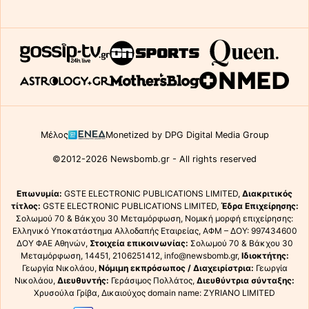
Μέλος
Monetized by DPG Digital Media Group
©2012-2026 Newsbomb.gr - All rights reserved
Επωνυμία:
GSTE ELECTRONIC PUBLICATIONS LIMITED,
Διακριτικός
τίτλος:
GSTE ELECTRONIC PUBLICATIONS LIMITED,
Έδρα Επιχείρησης:
Σολωμού 70 & Βάκχου 30 Μεταμόρφωση, Νομική μορφή επιχείρησης:
Ελληνικό Υποκατάστημα Αλλοδαπής Εταιρείας, ΑΦΜ – ΔΟΥ: 997434600
ΔΟΥ ΦΑΕ Αθηνών,
Στοιχεία επικοινωνίας:
Σολωμού 70 & Βάκχου 30
Μεταμόρφωση, 14451, 2106251412, info@newsbomb.gr,
Ιδιοκτήτης:
Γεωργία Νικολάου,
Νόμιμη εκπρόσωπος / Διαχειρίστρια:
Γεωργία
Νικολάου,
Διευθυντής:
Γεράσιμος Πολλάτος,
Διευθύντρια σύνταξης:
Χρυσούλα Γρίβα, Δικαιούχος domain name: ZYRIANO LIMITED