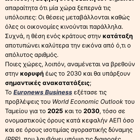
απαραίτητα ότι μία χώρα ξεπερνά τις
υπόλοιπες: Οι θέσεις μεταβάλλονται καθώς
όλες οι οικονομίες κινούνται παράλληλα.
Συχνά, η θέση ενός κράτους στην
κατάταξη
αποτυπώνει καλύτερα την εικόνα από ό,τι ο
απόλυτος αριθμός.
Ποιες χώρες, λοιπόν, αναμένεται να βρεθούν
στην
κορυφή
έως το 2030 και θα υπάρξουν
σημαντικές ανακατατάξεις
;
Το
Euronews Business
εξέτασε τις
προβλέψεις του
World Economic Outlook
του
Ταμείου για το
2025
και το
2030
, τόσο σε
ονομαστικούς όρους κατά κεφαλήν ΑΕΠ όσο
και σε όρους ισοτιμίας αγοραστικής δύναμης
(PPP)
, που λαμβάνει υπόψη τις διαφορές