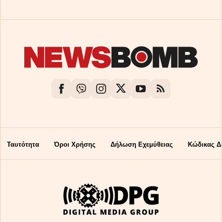
Ταυτότητα
Όροι Χρήσης
Δήλωση Εχεμύθειας
Κώδικας Δ