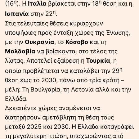
ο
η
(16
). Η
Ιταλία
βρίσκεται στην 18
θέση και η
η
Ισπανία
στην 22
.
Στις τελευταίες θέσεις κυριαρχούν
υποψήφιες προς ένταξη χώρες της Ένωσης,
με την
Ουκρανία
, το
Κόσοβο
και τη
Μολδαβία
να βρίσκονται στο τέλος της
λίστας. Αποτελεί εξαίρεση η
Τουρκία
, η
η
οποία προβλέπεται να καταλάβει την 29
θέση έως το 2030, πάνω από τρία κράτη –
μέλη: Τη Βουλγαρία, τη Λετονία αλλά και την
Ελλάδα.
Δεκαπέντε χώρες αναμένεται να
διατηρήσουν αμετάβλητη τη θέση τους
μεταξύ 2025 και 2030. Η Ελλάδα καταγράφει
τη μεγαλύτερη πτώση, υποχωρώντας από