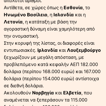
απόλυτοι αριθμοί.
Αντίθετα, σε χώρες όπως η
Εσθονία
, το
Ηνωμένο Βασίλειο
, η
Ισλανδία
και η
Λετονία
, η κατάταξη με βάση την
αγοραστική δύναμη είναι χαμηλότερη από
την ονομαστική.
Στην κορυφή της λίστας, οι διαφορές είναι
εντυπωσιακές.
Ιρλανδία
και
Λουξεμβούργο
ξεχωρίζουν με μεγάλη απόσταση, με
προβλεπόμενο κατά κεφαλήν ΑΕΠ 182.000
δολάρια (περίπου 168.000 ευρώ) και 167.000
δολάρια (περίπου 154.000 ευρώ) αντίστοιχα
σε διεθνή δολάρια.
Ακολουθούν
Νορβηγία
και
Ελβετία
, που
αναμένεται να ξεπεράσουν τα 115.000