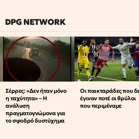
DPG NETWORK
Οι παικταράδες που δ
Σέρρες: «Δεν ήταν μόνο
έγιναν ποτέ οι θρύλοι
η ταχύτητα» – Η
που περιμέναμε
ανάλυση
πραγματογνώμονα για
το σφοδρό δυστύχημα