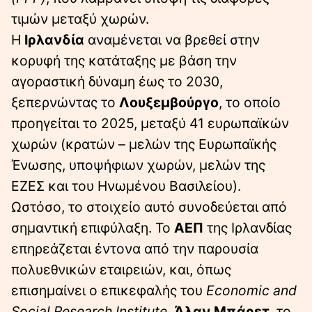
τιμών μεταξύ χωρών.
Η
Ιρλανδία
αναμένεται να βρεθεί στην
κορυφή της κατάταξης με βάση την
αγοραστική δύναμη έως το 2030,
ξεπερνώντας το
Λουξεμβούργο
, το οποίο
προηγείται το 2025, μεταξύ 41 ευρωπαϊκών
χωρών (κρατών – μελών της Ευρωπαϊκής
Ένωσης, υποψήφιων χωρών, μελών της
ΕΖΕΣ και του Ηνωμένου Βασιλείου).
Ωστόσο, το στοιχείο αυτό συνοδεύεται από
σημαντική επιφύλαξη. Το
ΑΕΠ
της Ιρλανδίας
επηρεάζεται έντονα από την παρουσία
πολυεθνικών εταιρειών, και, όπως
επισημαίνει ο επικεφαλής του
Economic and
Social Research Institute
,
Άλαν Μπάρετ
, το