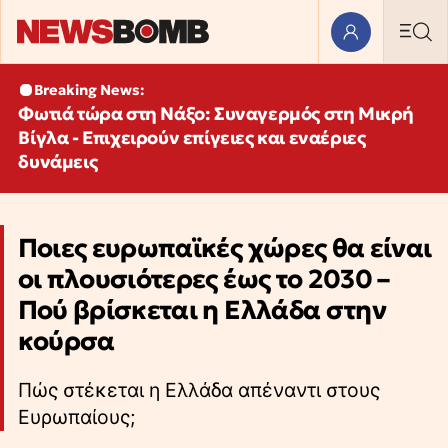
Breaking News:
Φωτιά τώρα στη Νάξο: Συναγερμός στη Μικρή
Βίγλα - Επιχειρούν επίγειες και εναέριες
δυνάμεις
Ποιες ευρωπαϊκές χώρες θα είναι
οι πλουσιότερες έως το 2030 –
Πού βρίσκεται η Ελλάδα στην
κούρσα
Πώς στέκεται η Ελλάδα απέναντι στους
Ευρωπαίους;