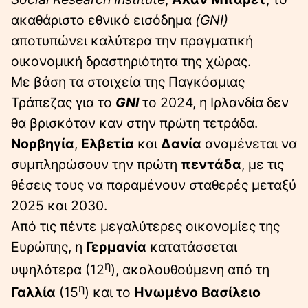
ακαθάριστο εθνικό εισόδημα
(GNI)
αποτυπώνει καλύτερα την πραγματική
οικονομική δραστηριότητα της χώρας.
Με βάση τα στοιχεία της Παγκόσμιας
Τράπεζας για το
GNI
το 2024, η Ιρλανδία δεν
θα βρισκόταν καν στην πρώτη τετράδα.
Νορβηγία
,
Ελβετία
και
Δανία
αναμένεται να
συμπληρώσουν την πρώτη
πεντάδα
, με τις
θέσεις τους να παραμένουν σταθερές μεταξύ
2025 και 2030.
Από τις πέντε μεγαλύτερες οικονομίες της
Ευρώπης, η
Γερμανία
κατατάσσεται
η
υψηλότερα (12
), ακολουθούμενη από τη
η
Γαλλία
(15
) και το
Ηνωμένο Βασίλειο