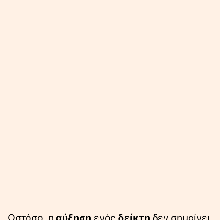
Ωστόσο, η
αύξηση
ενός
δείκτη
δεν σημαίνει