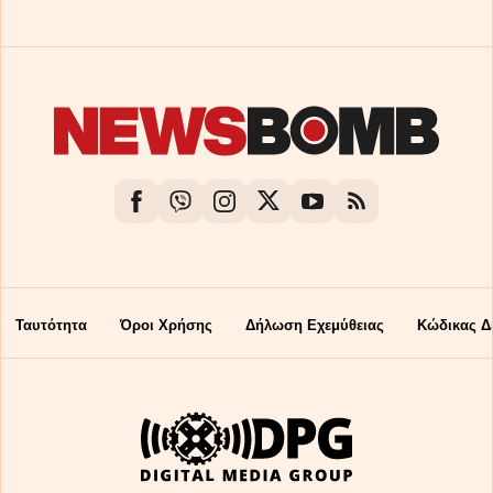
Ταυτότητα
Όροι Χρήσης
Δήλωση Εχεμύθειας
Κώδικας Δ