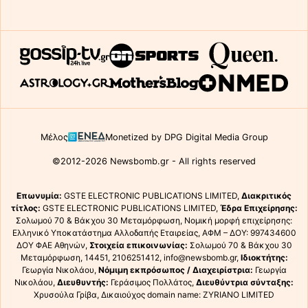
Μέλος
Monetized by DPG Digital Media Group
©2012-2026 Newsbomb.gr - All rights reserved
Επωνυμία:
GSTE ELECTRONIC PUBLICATIONS LIMITED,
Διακριτικός
τίτλος:
GSTE ELECTRONIC PUBLICATIONS LIMITED,
Έδρα Επιχείρησης:
Σολωμού 70 & Βάκχου 30 Μεταμόρφωση, Νομική μορφή επιχείρησης:
Ελληνικό Υποκατάστημα Αλλοδαπής Εταιρείας, ΑΦΜ – ΔΟΥ: 997434600
ΔΟΥ ΦΑΕ Αθηνών,
Στοιχεία επικοινωνίας:
Σολωμού 70 & Βάκχου 30
Μεταμόρφωση, 14451, 2106251412, info@newsbomb.gr,
Ιδιοκτήτης:
Γεωργία Νικολάου,
Νόμιμη εκπρόσωπος / Διαχειρίστρια:
Γεωργία
Νικολάου,
Διευθυντής:
Γεράσιμος Πολλάτος,
Διευθύντρια σύνταξης:
Χρυσούλα Γρίβα, Δικαιούχος domain name: ZYRIANO LIMITED