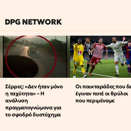
DPG NETWORK
Οι παικταράδες που δ
Σέρρες: «Δεν ήταν μόνο
έγιναν ποτέ οι θρύλοι
η ταχύτητα» – Η
που περιμέναμε
ανάλυση
πραγματογνώμονα για
το σφοδρό δυστύχημα