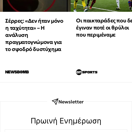
Οι παικταράδες που δ
Σέρρες: «Δεν ήταν μόνο
έγιναν ποτέ οι θρύλοι
η ταχύτητα» – Η
που περιμέναμε
ανάλυση
πραγματογνώμονα για
το σφοδρό δυστύχημα
Newsletter
Πρωινή Eνημέρωση