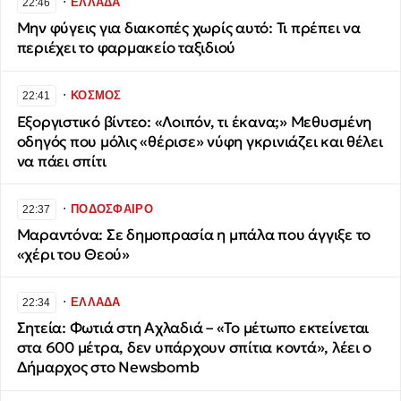
∙
ΕΛΛΑΔΑ
22:46
Μην φύγεις για διακοπές χωρίς αυτό: Τι πρέπει να
περιέχει το φαρμακείο ταξιδιού
∙
ΚΟΣΜΟΣ
22:41
Εξοργιστικό βίντεο: «Λοιπόν, τι έκανα;» Μεθυσμένη
οδηγός που μόλις «θέρισε» νύφη γκρινιάζει και θέλει
να πάει σπίτι
∙
ΠΟΔΟΣΦΑΙΡΟ
22:37
Μαραντόνα: Σε δημοπρασία η μπάλα που άγγιξε το
«χέρι του Θεού»
∙
ΕΛΛΑΔΑ
22:34
Σητεία: Φωτιά στη Αχλαδιά – «Το μέτωπο εκτείνεται
στα 600 μέτρα, δεν υπάρχουν σπίτια κοντά», λέει ο
Δήμαρχος στο Newsbomb