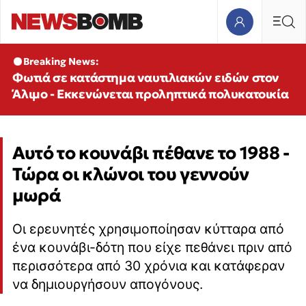
Breaking News:
Φωτιά σε κατάστημα ναυτιλιακών ειδών στον
Άλιμο - Εκκενώνεται προληπτικά πολυκατοικία
Αυτό το κουνάβι πέθανε το 1988 -
Τώρα οι κλώνοι του γεννούν
μωρά
Οι ερευνητές χρησιμοποίησαν κύτταρα από
ένα κουνάβι-δότη που είχε πεθάνει πριν από
περισσότερα από 30 χρόνια και κατάφεραν
να δημιουργήσουν απογόνους.