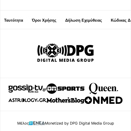
Ταυτότητα
Όροι Χρήσης
Δήλωση Εχεμύθειας
Κώδικας Δ
Μέλος
Monetized by DPG Digital Media Group