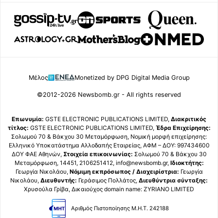
Μέλος
Monetized by DPG Digital Media Group
©2012-2026 Newsbomb.gr - All rights reserved
Επωνυμία:
GSTE ELECTRONIC PUBLICATIONS LIMITED,
Διακριτικός
τίτλος:
GSTE ELECTRONIC PUBLICATIONS LIMITED,
Έδρα Επιχείρησης:
Σολωμού 70 & Βάκχου 30 Μεταμόρφωση, Νομική μορφή επιχείρησης:
Ελληνικό Υποκατάστημα Αλλοδαπής Εταιρείας, ΑΦΜ – ΔΟΥ: 997434600
ΔΟΥ ΦΑΕ Αθηνών,
Στοιχεία επικοινωνίας:
Σολωμού 70 & Βάκχου 30
Μεταμόρφωση, 14451, 2106251412, info@newsbomb.gr,
Ιδιοκτήτης:
Γεωργία Νικολάου,
Νόμιμη εκπρόσωπος / Διαχειρίστρια:
Γεωργία
Νικολάου,
Διευθυντής:
Γεράσιμος Πολλάτος,
Διευθύντρια σύνταξης:
Χρυσούλα Γρίβα, Δικαιούχος domain name: ZYRIANO LIMITED
Αριθμός Πιστοποίησης Μ.Η.Τ. 242188