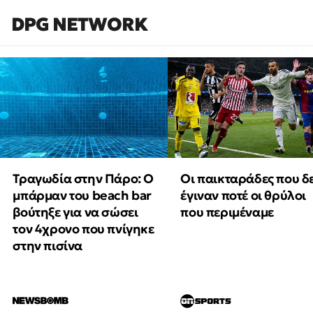
DPG NETWORK
Τραγωδία στην Πάρο: Ο
Οι παικταράδες που δ
μπάρμαν του beach bar
έγιναν ποτέ οι θρύλοι
βούτηξε για να σώσει
που περιμέναμε
τον 4χρονο που πνίγηκε
στην πισίνα