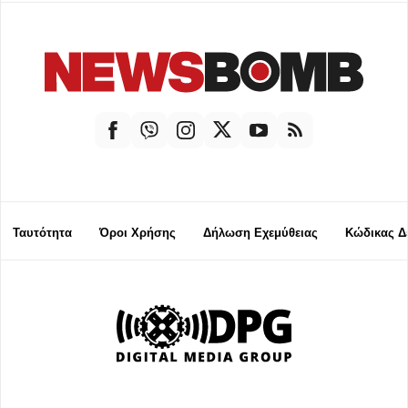
Ταυτότητα
Όροι Χρήσης
Δήλωση Εχεμύθειας
Κώδικας Δ