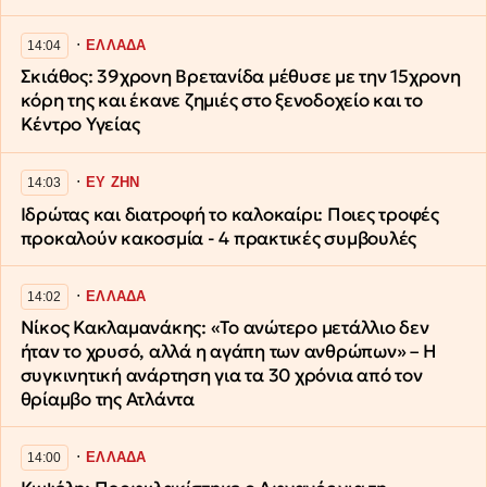
∙
ΕΛΛΑΔΑ
14:04
Σκιάθος: 39χρονη Βρετανίδα μέθυσε με την 15χρονη
κόρη της και έκανε ζημιές στο ξενοδοχείο και το
Κέντρο Υγείας
∙
ΕΥ ΖΗΝ
14:03
Ιδρώτας και διατροφή το καλοκαίρι: Ποιες τροφές
προκαλούν κακοσμία - 4 πρακτικές συμβουλές
∙
ΕΛΛΑΔΑ
14:02
Νίκος Κακλαμανάκης: «Το ανώτερο μετάλλιο δεν
ήταν το χρυσό, αλλά η αγάπη των ανθρώπων» – Η
συγκινητική ανάρτηση για τα 30 χρόνια από τον
θρίαμβο της Ατλάντα
∙
ΕΛΛΑΔΑ
14:00