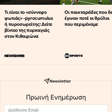
Τι είναι το «σύννεφο
Οι παικταράδες που δ
φωτιάς» -pyrocumulus
έγιναν ποτέ οι θρύλοι
ή πυροσωρείτης: Δείτε
που περιμέναμε
βίντεο της πυρκαγιάς
στον Κιθαιρώνα
Newsletter
Πρωινή Eνημέρωση