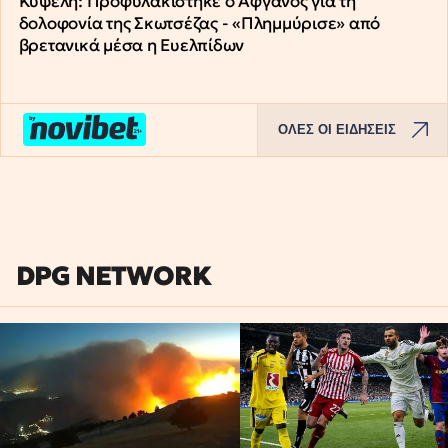
Κυψέλη: Προφυλακίστηκε ο Αφγανός για τη
δολοφονία της Σκωτσέζας - «Πλημμύρισε» από
βρετανικά μέσα η Ευελπίδων
ΟΛΕΣ ΟΙ ΕΙΔΗΣΕΙΣ
DPG NETWORK