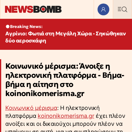
Breaking News:
Αγρίνιο: Φωτιά στη Μεγάλη Χώρα - Σηκώθηκαν
δύο αεροσκάφη
Κοινωνικό μέρισμα: Άνοιξε η
ηλεκτρονική πλατφόρμα - Βήμα-
βήμα η αίτηση στο
koinonikomerisma.gr
Κοινωνικό μέρισμα
: Η ηλεκτρονική
πλατφόρμα
koinonikomerisma.gr
έχει πλέον
ανοίξει και οι δικαιούχοι μπορούν πλέον να
μπαίνουν σε αυτή, για να συμπληρώσουν τη