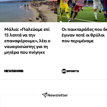
Μάλια: «Παλεύαμε επί
Οι παικταράδες που δ
15 λεπτά να την
έγιναν ποτέ οι θρύλοι
επαναφέρουμε», λέει ο
που περιμέναμε
ναυαγοσώστης για τη
μητέρα που πνίγηκε
Newsletter