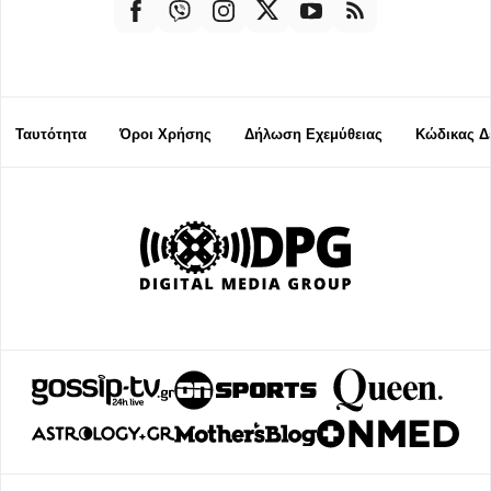
Ταυτότητα
Όροι Χρήσης
Δήλωση Εχεμύθειας
Κώδικας Δ