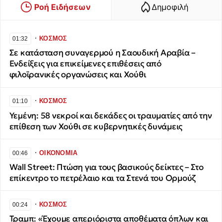
Ροή Ειδήσεων
Δημοφιλή
∙
ΚΟΣΜΟΣ
01:32
Σε κατάσταση συναγερμού η Σαουδική Αραβία –
Ενδείξεις για επικείμενες επιθέσεις από
φιλοϊρανικές οργανώσεις και Χούθι
∙
ΚΟΣΜΟΣ
01:10
Υεμένη: 58 νεκροί και δεκάδες οι τραυματίες από την
επίθεση των Χούθι σε κυβερνητικές δυνάμεις
∙
ΟΙΚΟΝΟΜΙΑ
00:46
Wall Street: Πτώση για τους βασικούς δείκτες – Στο
επίκεντρο το πετρέλαιο και τα Στενά του Ορμούζ
∙
ΚΟΣΜΟΣ
00:24
Τραμπ: «Έχουμε απεριόριστα αποθέματα όπλων και