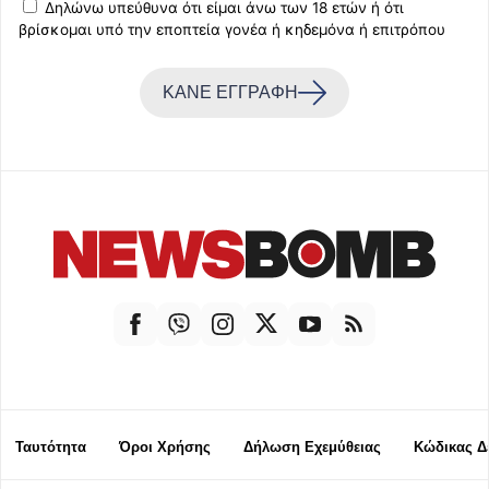
Δηλώνω υπεύθυνα ότι είμαι άνω των 18 ετών ή ότι
βρίσκομαι υπό την εποπτεία γονέα ή κηδεμόνα ή επιτρόπου
ΚΑΝΕ ΕΓΓΡΑΦΗ
Ταυτότητα
Όροι Χρήσης
Δήλωση Εχεμύθειας
Κώδικας Δ