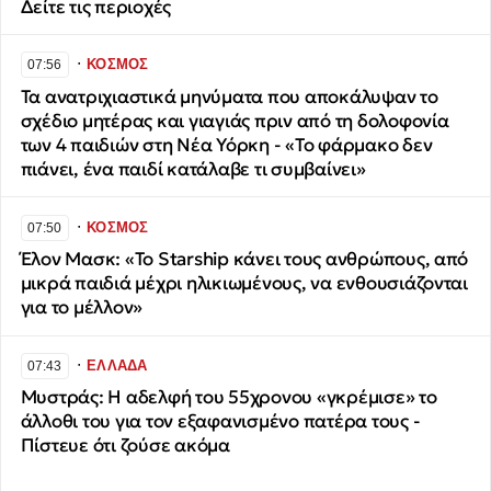
Δείτε τις περιοχές
∙
ΚΟΣΜΟΣ
07:56
Τα ανατριχιαστικά μηνύματα που αποκάλυψαν το
σχέδιο μητέρας και γιαγιάς πριν από τη δολοφονία
των 4 παιδιών στη Νέα Υόρκη - «Το φάρμακο δεν
πιάνει, ένα παιδί κατάλαβε τι συμβαίνει»
∙
ΚΟΣΜΟΣ
07:50
Έλον Μασκ: «Το Starship κάνει τους ανθρώπους, από
μικρά παιδιά μέχρι ηλικιωμένους, να ενθουσιάζονται
για το μέλλον»
∙
ΕΛΛΑΔΑ
07:43
Μυστράς: Η αδελφή του 55χρονου «γκρέμισε» το
άλλοθι του για τον εξαφανισμένο πατέρα τους -
Πίστευε ότι ζούσε ακόμα