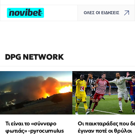
ΟΛΕΣ ΟΙ ΕΙΔΗΣΕΙΣ
DPG NETWORK
Τι είναι το «σύννεφο
Οι παικταράδες που δ
φωτιάς» -pyrocumulus
έγιναν ποτέ οι θρύλοι