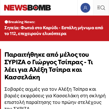
Breaking News:
Σητεία: Φωτιά στο Καρύδι - Εστάλη μήνυμα από
το 112, επιχειρούν ελικόπτερα
Παραιτήθηκε από μέλος του
ΣΥΡΙΖΑ ο Γιώργος Τσίπρας - Τι
λέει για Αλέξη Τσίπρα και
Κασσελάκη
Σοβαρές αιχμές για τον Αλέξη Τσίπρα και
βαριές εκφράσεις για Κασσελάκη στη σκληρή
επιστολή παραίτησης του πρώην στελέχους
του ΣΥΡΙΖΑ