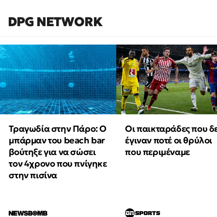
DPG NETWORK
Τραγωδία στην Πάρο: Ο
Οι παικταράδες που δ
μπάρμαν του beach bar
έγιναν ποτέ οι θρύλοι
βούτηξε για να σώσει
που περιμέναμε
τον 4χρονο που πνίγηκε
στην πισίνα