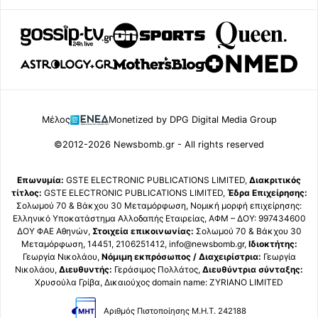
Μέλος
Monetized by DPG Digital Media Group
©2012-2026 Newsbomb.gr - All rights reserved
Επωνυμία:
GSTE ELECTRONIC PUBLICATIONS LIMITED,
Διακριτικός
τίτλος:
GSTE ELECTRONIC PUBLICATIONS LIMITED,
Έδρα Επιχείρησης:
Σολωμού 70 & Βάκχου 30 Μεταμόρφωση, Νομική μορφή επιχείρησης:
Ελληνικό Υποκατάστημα Αλλοδαπής Εταιρείας, ΑΦΜ – ΔΟΥ: 997434600
ΔΟΥ ΦΑΕ Αθηνών,
Στοιχεία επικοινωνίας:
Σολωμού 70 & Βάκχου 30
Μεταμόρφωση, 14451, 2106251412, info@newsbomb.gr,
Ιδιοκτήτης:
Γεωργία Νικολάου,
Νόμιμη εκπρόσωπος / Διαχειρίστρια:
Γεωργία
Νικολάου,
Διευθυντής:
Γεράσιμος Πολλάτος,
Διευθύντρια σύνταξης:
Χρυσούλα Γρίβα, Δικαιούχος domain name: ZYRIANO LIMITED
Αριθμός Πιστοποίησης Μ.Η.Τ. 242188