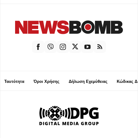
Ταυτότητα
Όροι Χρήσης
Δήλωση Εχεμύθειας
Κώδικας Δ