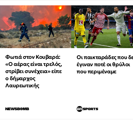
Φωτιά στον Κουβαρά:
Οι παικταράδες που δ
«Ο αέρας είναι τρελός,
έγιναν ποτέ οι θρύλοι
στρίβει συνέχεια» είπε
που περιμέναμε
ο δήμαρχος
Λαυρεωτικής