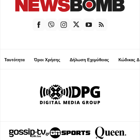
Ταυτότητα
Όροι Χρήσης
Δήλωση Εχεμύθειας
Κώδικας Δ