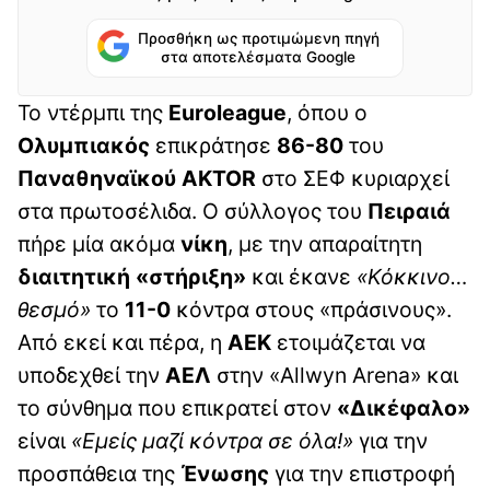
Προσθήκη ως προτιμώμενη πηγή
στα αποτελέσματα Google
Το ντέρμπι της
Euroleague
, όπου ο
Ολυμπιακός
επικράτησε
86-80
του
Παναθηναϊκού AKTOR
στο ΣΕΦ κυριαρχεί
στα πρωτοσέλιδα. Ο σύλλογος του
Πειραιά
πήρε μία ακόμα
νίκη
, με την απαραίτητη
διαιτητική «στήριξη»
και έκανε
«Κόκκινο…
θεσμό»
το
11-0
κόντρα στους «πράσινους».
Από εκεί και πέρα, η
ΑΕΚ
ετοιμάζεται να
υποδεχθεί την
ΑΕΛ
στην «Allwyn Arena» και
το σύνθημα που επικρατεί στον
«Δικέφαλο»
είναι
«Εμείς μαζί κόντρα σε όλα!»
για την
προσπάθεια της
Ένωσης
για την επιστροφή