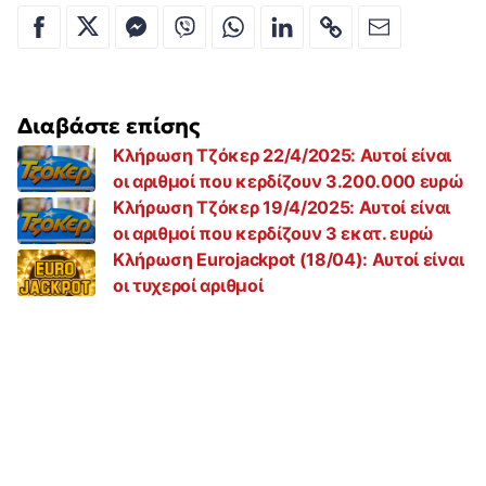
Διαβάστε επίσης
Κλήρωση Τζόκερ 22/4/2025: Αυτοί είναι
οι αριθμοί που κερδίζουν 3.200.000 ευρώ
Κλήρωση Τζόκερ 19/4/2025: Αυτοί είναι
οι αριθμοί που κερδίζουν 3 εκατ. ευρώ
Κλήρωση Eurojackpot (18/04): Αυτοί είναι
οι τυχεροί αριθμοί