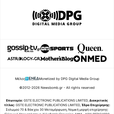
Μέλος
Monetized by DPG Digital Media Group
©2012-2026 Newsbomb.gr - All rights reserved
Επωνυμία:
GSTE ELECTRONIC PUBLICATIONS LIMITED,
Διακριτικός
τίτλος:
GSTE ELECTRONIC PUBLICATIONS LIMITED,
Έδρα Επιχείρησης:
Σολωμού 70 & Βάκχου 30 Μεταμόρφωση, Νομική μορφή επιχείρησης: