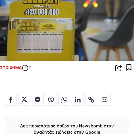
ΣΤΟΙΧΗΜΑ
1'
Δες περισσότερα άρθρα του Newsbomb όταν
αναζητάς ειδήσεις στην Google