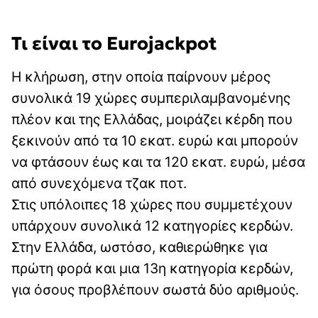
Τι είναι το Eurojackpot
Η κλήρωση, στην οποία παίρνουν μέρος
συνολικά 19 χώρες συμπεριλαμβανομένης
πλέον και της Ελλάδας, μοιράζει κέρδη που
ξεκινούν από τα 10 εκατ. ευρώ και μπορούν
να φτάσουν έως και τα 120 εκατ. ευρώ, μέσα
από συνεχόμενα τζακ ποτ.
Στις υπόλοιπες 18 χώρες που συμμετέχουν
υπάρχουν συνολικά 12 κατηγορίες κερδών.
Στην Ελλάδα, ωστόσο, καθιερώθηκε για
πρώτη φορά και μια 13η κατηγορία κερδών,
για όσους προβλέπουν σωστά δύο αριθμούς.