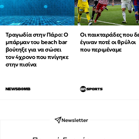
Τραγωδία στην Πάρο: Ο
Οι παικταράδες που δ
μπάρμαν του beach bar
έγιναν ποτέ οι θρύλοι
βούτηξε για να σώσει
που περιμέναμε
τον 4χρονο που πνίγηκε
στην πισίνα
Newsletter