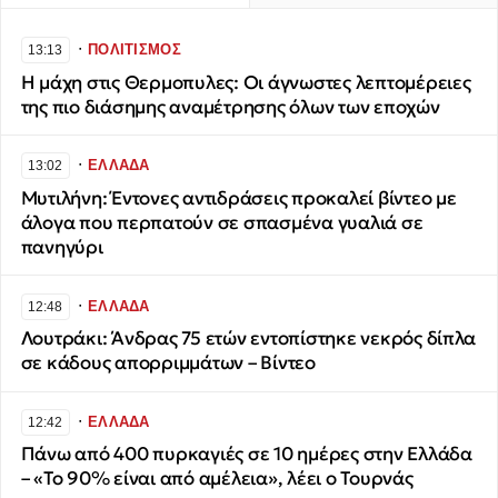
∙
ΠΟΛΙΤΙΣΜΟΣ
13:13
Η μάχη στις Θερμοπυλες: Οι άγνωστες λεπτομέρειες
της πιο διάσημης αναμέτρησης όλων των εποχών
∙
ΕΛΛΑΔΑ
13:02
Μυτιλήνη: Έντονες αντιδράσεις προκαλεί βίντεο με
άλογα που περπατούν σε σπασμένα γυαλιά σε
πανηγύρι
∙
ΕΛΛΑΔΑ
12:48
Λουτράκι: Άνδρας 75 ετών εντοπίστηκε νεκρός δίπλα
σε κάδους απορριμμάτων – Βίντεο
∙
ΕΛΛΑΔΑ
12:42
Πάνω από 400 πυρκαγιές σε 10 ημέρες στην Ελλάδα
– «Το 90% είναι από αμέλεια», λέει ο Τουρνάς