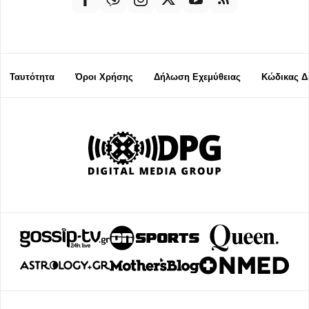
Ταυτότητα
Όροι Χρήσης
Δήλωση Εχεμύθειας
Κώδικας Δ