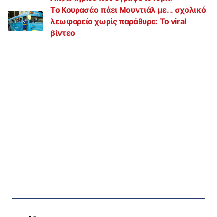
Το Κουρασάο πάει Μουντιάλ με... σχολικό
λεωφορείο χωρίς παράθυρα: Το viral
βίντεο