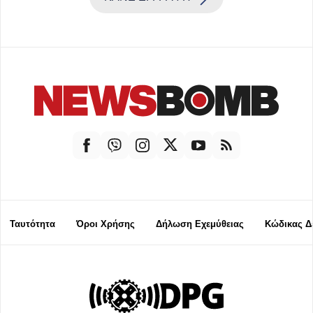
Ταυτότητα
Όροι Χρήσης
Δήλωση Εχεμύθειας
Κώδικας Δ