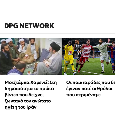
DPG NETWORK
Μοτζτάμπα Χαμενεΐ: Στη
Οι παικταράδες που δ
δημοσιότητα το πρώτο
έγιναν ποτέ οι θρύλοι
βίντεο που δείχνει
που περιμέναμε
ζωντανό τον ανώτατο
ηγέτη του Ιράν