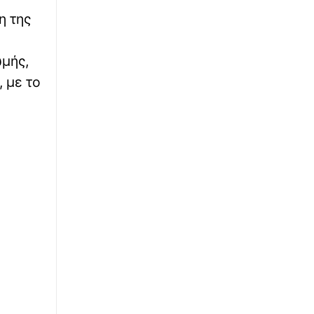
η της
ωμής,
 με το