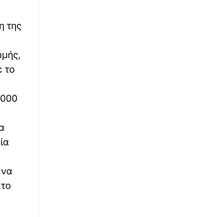
∙
ΠΟΔΟΣΦΑΙΡΟ
08:10
Τζόλης Vs Καρέτσας στο φιλικό των... χρυσών
η της
παιδιών του ελληνικού ποδοσφαίρου
∙
ΕΛΛΑΔΑ
ωμής,
08:01
Αμοργός: Ιστιοφόρο προσάραξε σε αβαθή
ε το
αφού έχασε την άγκυρά του - Καλά στην
υγεία του ο χειριστής
.000
∙
LIFESTYLE
08:00
Αλλαγή σκυτάλης σε δημοφιλείς εκπομπές
α
ία
∙
ΑΘΛΗΤΙΚΑ
07:55
Το στήριγμα, η ανάσα, η δύναμη του Λέο: Ο
Χόρχε Μέσι, ο άνθρωπος που στάθηκε δίπλα
 να
του από το Ροσάριο μέχρι την κορυφή
 το
∙
ΕΛΛΑΔΑ
07:54
Τροχαίο στη Λεωφόρο Αθηνών-Σουνίου: