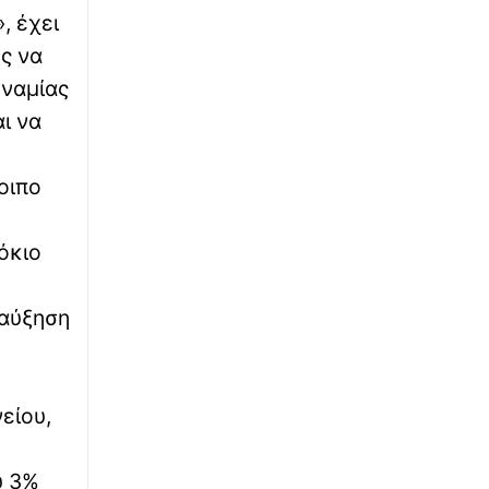
∙
ΚΟΣΜΟΣ
08:31
, έχει
Σαουδική Αραβία: Φωτιά σε εγκαταστάσεις
ες να
του πετρελαϊκού κολοσσού Aramco
υναμίας
∙
ΚΟΣΜΟΣ
08:30
ι να
Έκλειψη Ηλίου: Πλησιάζει το σπάνιο
φαινόμενο που θα είναι ορατό από την
Ευρώπη
οιπο
∙
TRAVEL
08:20
όκιο
Τα πέτρινα διαμάντια της Ιρλανδίας: 20
κάστρα που αφηγούνται την ιστορία μιας
χώρας
 αύξηση
∙
ΑΣΤΥΝΟΜΙΚΟ
08:14
Οι Ρομά με τα πατίνια παρίσταναν τα
ερωτευμένα ζευγάρια και «χτυπούσαν»
είου,
επιχειρήσεις στο κέντρο της Αθήνας –
Αποκαλυπτικά βίντεο του Newsbomb
υ 3%