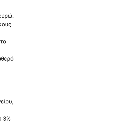
Αρνητικό το αλκοτέστ του Γερμανού οδηγού
που έκανε αναστροφή και τραυμάτισε τους
αστυνομικούς
ευρώ.
κους
ητο
αθερό
είου,
υ 3%