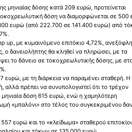
ης μηνιαίας δόσης κατά 209 ευρώ, προτείνεται
τοκοχρεωλυτική δόση να διαμορφώνεται σε 500 
300 ευρώ (από 222.700 σε 141.400 ευρώ) από τό
37%.
ep up, με κυμαινόμενο επιτόκιο 4,72%, ανεξόφλ
, ο δανειολήπτης θα κληθεί να πληρώσει, με τα
ψει το δάνειο σε τοκοχρεωλυτικής δόσης, με στ
8%.
7 ευρώ, με τη διάρκεια να παραμένει σταθερή. Η
, αλλά πρέπει να συνυπολογιστεί ότι το τρέχον
 μηνιαία δόση 615 ευρώ, ενώ η χαμηλότερη
μή «μπαλόνι» στο τέλος του συγκεκριμένου δαν
ε 557 ευρώ και το «κλείδωμα» σταθερού επιτοκίο
αλαίου και τόκων σε 135.000 ευρώ.