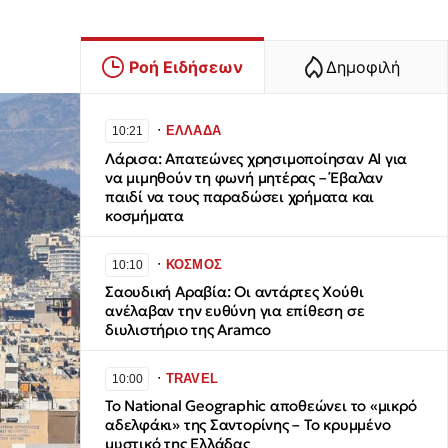
Ροή Ειδήσεων
Δημοφιλή
∙
ΕΛΛΑΔΑ
10:21
Λάρισα: Απατεώνες χρησιμοποίησαν AI για
να μιμηθούν τη φωνή μητέρας – Έβαλαν
παιδί να τους παραδώσει χρήματα και
κοσμήματα
∙
ΚΟΣΜΟΣ
10:10
Σαουδική Αραβία: Οι αντάρτες Χούθι
ανέλαβαν την ευθύνη για επίθεση σε
διυλιστήριο της Aramco
∙
TRAVEL
10:00
Το National Geographic αποθεώνει το «μικρό
αδελφάκι» της Σαντορίνης – Το κρυμμένο
μυστικό της Ελλάδας