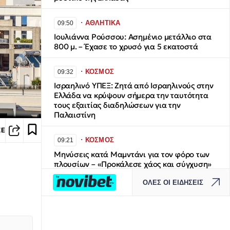
∙
ΑΘΛΗΤΙΚΑ
09:50
Ιουλιάννα Ρούσσου: Ασημένιο μετάλλιο στα
800 μ. – Έχασε το χρυσό για 5 εκατοστά
∙
ΚΟΣΜΟΣ
09:32
Ισραηλινό ΥΠΕΞ: Ζητά από Ισραηλινούς στην
Ελλάδα να κρύψουν σήμερα την ταυτότητα
τους εξαιτίας διαδηλώσεων για την
Παλαιστίνη
ΣΕ
∙
ΚΟΣΜΟΣ
09:21
Μηνύσεις κατά Μαμντάνι για τον φόρο των
πλουσίων – «Προκάλεσε χάος και σύγχυση»
ΟΛΕΣ ΟΙ ΕΙΔΗΣΕΙΣ
∙
ΚΟΣΜΟΣ
09:13
Γαλλία: 420 συλλήψεις για εμπρησμούς και
φωτιές από αμέλεια