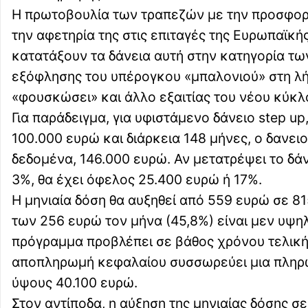
Η πρωτοβουλία των τραπεζών με την προσφορά
την αφετηρία της στις επιταγές της Ευρωπαϊκή
κατατάξουν τα δάνεια αυτή στην κατηγορία τω
εξόφλησης του υπέρογκου «μπαλονιού» στη λήξ
«φουσκώσει» και άλλο εξαιτίας του νέου κύκλ
Για παράδειγμα, για υφιστάμενο δάνειο step u
100.000 ευρώ και διάρκεια 148 μήνες, ο δανει
δεδομένα, 146.000 ευρώ. Αν μετατρέψει το δά
3%, θα έχει όφελος 25.400 ευρώ ή 17%.
Η μηνιαία δόση θα αυξηθεί από 559 ευρώ σε 81
των 256 ευρώ τον μήνα (45,8%) είναι μεν υψηλ
πρόγραμμα προβλέπει σε βάθος χρόνου τελική
αποπληρωμή κεφαλαίου συσσωρεύει μια πληρω
ύψους 40.100 ευρώ.
Στον αντίποδα, η αύξηση της μηνιαίας δόσης σ