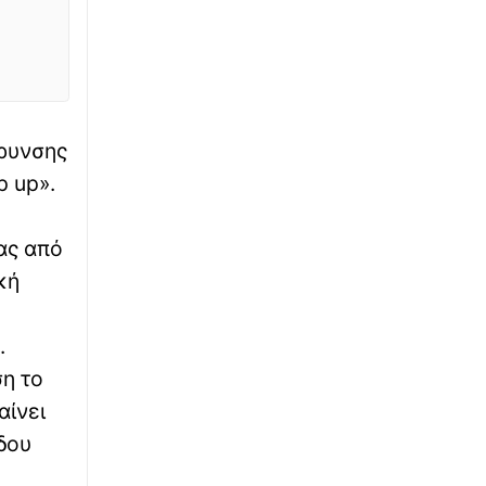
∙
ΚΟΣΜΟΣ
08:59
Αδιανόητο: Του είπε «καλημέρα» και
προσπάθησε να την παρασύρει με το
αυτοκίνητο τρεις φορές
∙
ΕΛΛΑΔΑ
08:48
άρυνσης
Πινακίδες κυκλοφορίας: Διαδικασία
p up».
παραγγελίας και έκδοσης με 3 κλικ - Έλεγχος
και κυρώσεις
ας από
∙
ΚΟΣΜΟΣ
08:48
κή
Προκαλεί πάλι η Τουρκία: Ο Φιντάν λέει ότι η
σταθερότητα στην Κύπρο οφείλεται στον
τουρκικό στρατό
.
ση το
∙
ΚΟΣΜΟΣ
08:31
αίνει
Πανικός σε πτήση της Delta: «Υπάρχει
καπνός στο πιλοτήριο, εκκενώστε άμεσα»
δου