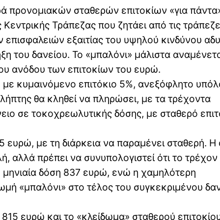
 προνομιακών σταθερών επιτοκίων «για πάντα»
ς Κεντρικής Τράπεζας που ζητάει από τις τράπεζ
ν επισφαλειών εξαιτίας του υψηλού κινδύνου αδ
η του δανείου. Το «μπαλόνι» μάλιστα αναμένετα
ου ανόδου των επιτοκίων του ευρώ.
p, με κυμαινόμενο επιτόκιο 5%, ανεξόφλητο υπόλ
ολήπτης θα κληθεί να πληρώσει, με τα τρέχοντα
νειο σε τοκοχρεωλυτικής δόσης, με σταθερό επιτ
5 ευρώ, με τη διάρκεια να παραμένει σταθερή. Η
ή, αλλά πρέπει να συνυπολογιστεί ότι το τρέχον
 μηνιαία δόση 837 ευρώ, ενώ η χαμηλότερη
μή «μπαλόνι» στο τέλος του συγκεκριμένου δαν
ε 815 ευρώ και το «κλείδωμα» σταθερού επιτοκίο