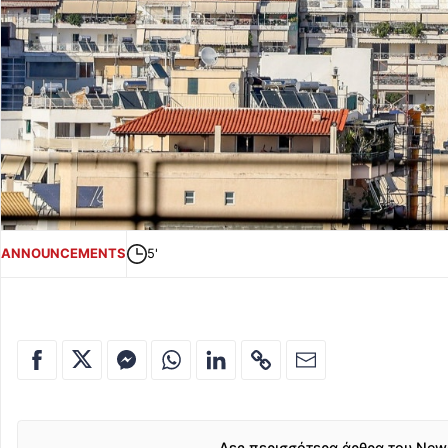
ANNOUNCEMENTS
5'
Δες περισσότερα άρθρα του New