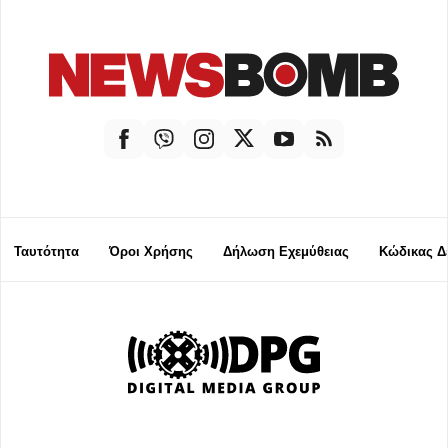
Ταυτότητα
Όροι Χρήσης
Δήλωση Εχεμύθειας
Κώδικας Δ