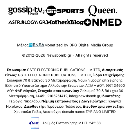
Μέλος
Monetized by DPG Digital Media Group
©2012-2026 Newsbomb.gr - All rights reserved
Επωνυμία:
GSTE ELECTRONIC PUBLICATIONS LIMITED,
Διακριτικός
τίτλος:
GSTE ELECTRONIC PUBLICATIONS LIMITED,
Έδρα Επιχείρησης:
Σολωμού 70 & Βάκχου 30 Μεταμόρφωση, Νομική μορφή επιχείρησης:
Ελληνικό Υποκατάστημα Αλλοδαπής Εταιρείας, ΑΦΜ – ΔΟΥ: 997434600
ΔΟΥ ΦΑΕ Αθηνών,
Στοιχεία επικοινωνίας:
Σολωμού 70 & Βάκχου 30
Μεταμόρφωση, 14451, 2106251412, info@newsbomb.gr,
Ιδιοκτήτης:
Γεωργία Νικολάου,
Νόμιμη εκπρόσωπος / Διαχειρίστρια:
Γεωργία
Νικολάου,
Διευθυντής:
Γεράσιμος Πολλάτος,
Διευθύντρια σύνταξης:
Χρυσούλα Γρίβα, Δικαιούχος domain name: ZYRIANO LIMITED
Αριθμός Πιστοποίησης Μ.Η.Τ. 242188