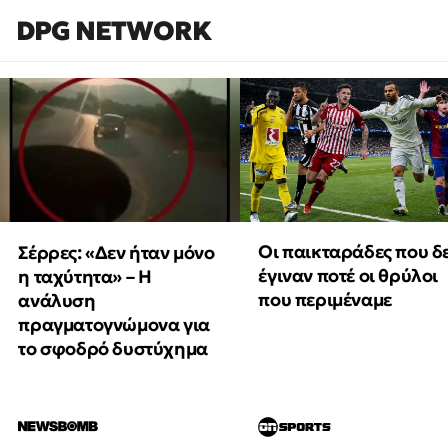
DPG NETWORK
Οι παικταράδες που δ
Σέρρες: «Δεν ήταν μόνο
έγιναν ποτέ οι θρύλοι
η ταχύτητα» – Η
που περιμέναμε
ανάλυση
πραγματογνώμονα για
το σφοδρό δυστύχημα