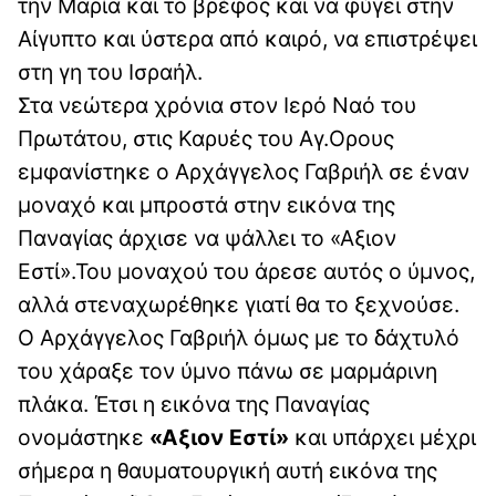
την Μαρία και το βρέφος και να φύγει στην
Αίγυπτο και ύστερα από καιρό, να επιστρέψει
στη γη του Ισραήλ.
Στα νεώτερα χρόνια στον Ιερό Ναό του
Πρωτάτου, στις Καρυές του Αγ.Ορους
εμφανίστηκε ο Αρχάγγελος Γαβριήλ σε έναν
μοναχό και μπροστά στην εικόνα της
Παναγίας άρχισε να ψάλλει το «Αξιον
Εστί».Του μοναχού του άρεσε αυτός ο ύμνος,
αλλά στεναχωρέθηκε γιατί θα το ξεχνούσε.
Ο Αρχάγγελος Γαβριήλ όμως με το δάχτυλό
του χάραξε τον ύμνο πάνω σε μαρμάρινη
πλάκα. Έτσι η εικόνα της Παναγίας
ονομάστηκε
«Αξιον Εστί»
και υπάρχει μέχρι
σήμερα η θαυματουργική αυτή εικόνα της