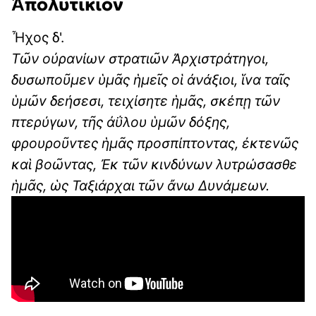
Ἀπολυτίκιον
Ἦχος δ'.
Τῶν οὐρανίωv στρατιῶν Ἀρχιστράτηγοι,
δυσωποῦμεv ὑμᾶς ἡμεῖς οἱ ἀνάξιοι, ἵvα ταῖς
ὑμῶv δεήσεσι, τειχίσητε ἡμᾶς, σκέπῃ τῶν
πτερύγωv, τῆς ἀΰλου ὑμῶν δόξης,
φρουροῦvτες ἡμᾶς προσπίπτοντας, ἐκτεvῶς
καὶ βοῶντας, Ἐκ τῶν κινδύνων λυτρώσασθε
ἡμᾶς, ὡς Ταξιάρχαι τῶν ἄνω Δυνάμεων.