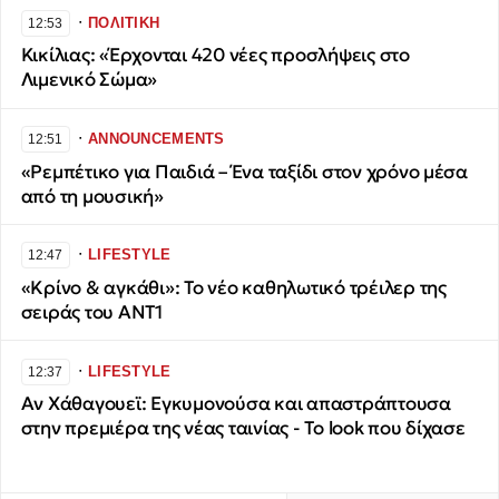
∙
ΠΟΛΙΤΙΚΗ
12:53
Κικίλιας: «Έρχονται 420 νέες προσλήψεις στο
Λιμενικό Σώμα»
∙
ANNOUNCEMENTS
12:51
«Ρεμπέτικο για Παιδιά – Ένα ταξίδι στον χρόνο μέσα
από τη μουσική»
∙
LIFESTYLE
12:47
«Κρίνο & αγκάθι»: Το νέο καθηλωτικό τρέιλερ της
σειράς του ΑΝΤ1
∙
LIFESTYLE
12:37
Αν Χάθαγουεϊ: Εγκυμονούσα και απαστράπτουσα
στην πρεμιέρα της νέας ταινίας - Το look που δίχασε