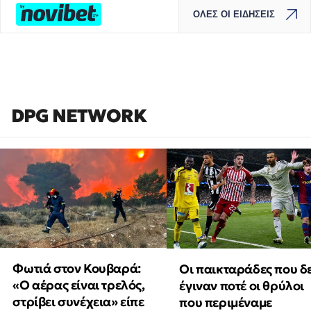
ΟΛΕΣ ΟΙ ΕΙΔΗΣΕΙΣ
DPG NETWORK
Φωτιά στον Κουβαρά:
Οι παικταράδες που δ
«Ο αέρας είναι τρελός,
έγιναν ποτέ οι θρύλοι
στρίβει συνέχεια» είπε
που περιμέναμε