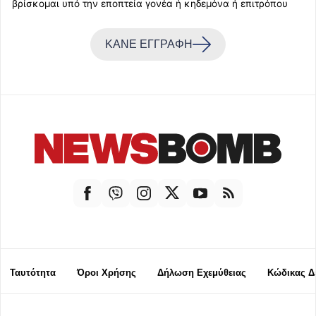
βρίσκομαι υπό την εποπτεία γονέα ή κηδεμόνα ή επιτρόπου
ΚΑΝΕ ΕΓΓΡΑΦΗ
Ταυτότητα
Όροι Χρήσης
Δήλωση Εχεμύθειας
Κώδικας Δ