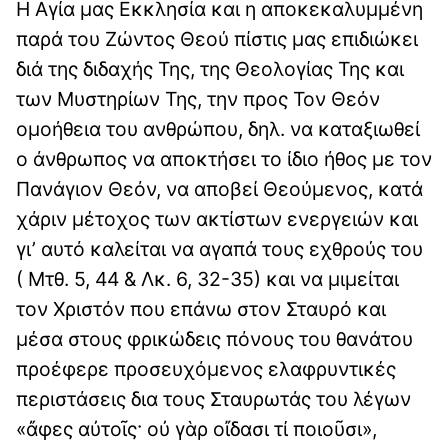
Η Αγία μας Εκκλησία και η αποκεκαλυμμένη
παρά του Ζώντος Θεού πίστις μας επιδιώκει
διά της διδαχής Της, της Θεολογίας Της και
των Μυστηρίων Της, την προς Τον Θεόν
ομοήθεια του ανθρώπου, δηλ. να καταξιωθεί
ο άνθρωπος να αποκτήσει το ίδιο ήθος με τον
Πανάγιον Θεόν, να αποβεί Θεούμενος, κατά
χάριν μέτοχος των ακτίστων ενεργειών και
γι’ αυτό καλείται να αγαπά τους εχθρούς του
( Μτθ. 5, 44 & Λκ. 6, 32-35) και να μιμείται
τον Χριστόν που επάνω στον Σταυρό και
μέσα στους φρικώδεις πόνους του θανάτου
προέφερε προσευχόμενος ελαφρυντικές
περιστάσεις δια τους Σταυρωτάς του λέγων
«ἄφες αὐτοῖς· οὐ γὰρ οἴδασι τί ποιοῦσι»,