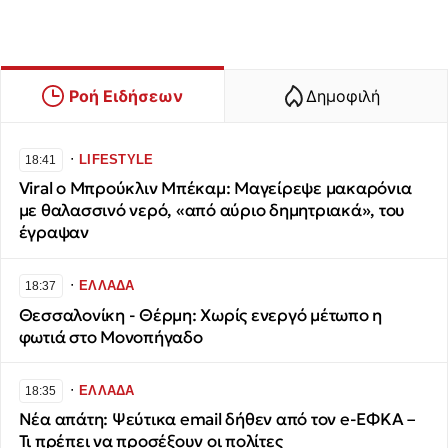
Ροή Ειδήσεων
Δημοφιλή
∙
LIFESTYLE
18:41
Viral ο Μπρούκλιν Μπέκαμ: Μαγείρεψε μακαρόνια
με θαλασσινό νερό, «από αύριο δημητριακά», του
έγραψαν
∙
ΕΛΛΑΔΑ
18:37
Θεσσαλονίκη - Θέρμη: Χωρίς ενεργό μέτωπο η
φωτιά στο Μονοπήγαδο
∙
ΕΛΛΑΔΑ
18:35
Νέα απάτη: Ψεύτικα email δήθεν από τον e-ΕΦΚΑ –
Τι πρέπει να προσέξουν οι πολίτες