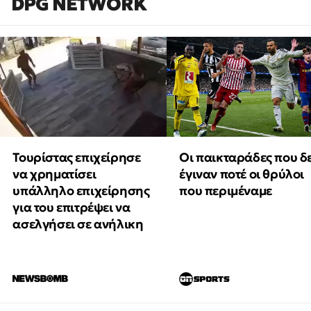
DPG NETWORK
Τουρίστας επιχείρησε
Οι παικταράδες που δ
να χρηματίσει
έγιναν ποτέ οι θρύλοι
υπάλληλο επιχείρησης
που περιμέναμε
για του επιτρέψει να
ασελγήσει σε ανήλικη