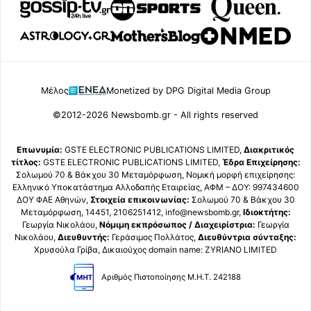
Μέλος
Monetized by DPG Digital Media Group
©2012-2026 Newsbomb.gr - All rights reserved
Επωνυμία:
GSTE ELECTRONIC PUBLICATIONS LIMITED,
Διακριτικός
τίτλος:
GSTE ELECTRONIC PUBLICATIONS LIMITED,
Έδρα Επιχείρησης:
Σολωμού 70 & Βάκχου 30 Μεταμόρφωση, Νομική μορφή επιχείρησης:
Ελληνικό Υποκατάστημα Αλλοδαπής Εταιρείας, ΑΦΜ – ΔΟΥ: 997434600
ΔΟΥ ΦΑΕ Αθηνών,
Στοιχεία επικοινωνίας:
Σολωμού 70 & Βάκχου 30
Μεταμόρφωση, 14451, 2106251412, info@newsbomb.gr,
Ιδιοκτήτης:
Γεωργία Νικολάου,
Νόμιμη εκπρόσωπος / Διαχειρίστρια:
Γεωργία
Νικολάου,
Διευθυντής:
Γεράσιμος Πολλάτος,
Διευθύντρια σύνταξης:
Χρυσούλα Γρίβα, Δικαιούχος domain name: ZYRIANO LIMITED
Αριθμός Πιστοποίησης Μ.Η.Τ. 242188