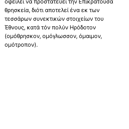
οφείλει να προστατεύει την Επικρατούσα
θρησκεία, διότι αποτελεί ένα εκ των
τεσσάρων συνεκτικών στοιχείων του
Έθνους, κατά τόν πολύν Ηρόδοτον
(ομόθρησκον, ομόγλωσσον, όμαιμον,
ομότροπον).