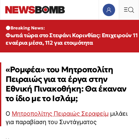
Breaking News:
Φωτιά τώρα στο Στεφάνι Κορινθίας: Επιχειρούν 11
εναέρια μέσα, 112 για ετοιμότητα
«Ρομφέα» του Μητροπολίτη
Πειραιώς για τα έργα στην
Εθνική Πινακοθήκη: Θα έκαναν
το ίδιο με το Ισλάμ;
Ο
Μητροπολίτης Πειραιώς Σεραφείμ
μιλάει
για παραβίαση του Συντάγματος