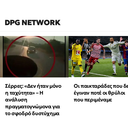
DPG NETWORK
Οι παικταράδες που δ
Σέρρες: «Δεν ήταν μόνο
έγιναν ποτέ οι θρύλοι
η ταχύτητα» – Η
που περιμέναμε
ανάλυση
πραγματογνώμονα για
το σφοδρό δυστύχημα