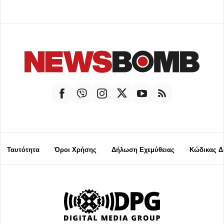
Ταυτότητα
Όροι Χρήσης
Δήλωση Εχεμύθειας
Κώδικας Δ