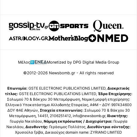
Μέλος
Monetized by DPG Digital Media Group
©2012-2026 Newsbomb.gr - All rights reserved
Επωνυμία:
GSTE ELECTRONIC PUBLICATIONS LIMITED,
Διακριτικός
τίτλος:
GSTE ELECTRONIC PUBLICATIONS LIMITED,
Έδρα Επιχείρησης:
Σολωμού 70 & Βάκχου 30 Μεταμόρφωση, Νομική μορφή επιχείρησης:
Ελληνικό Υποκατάστημα Αλλοδαπής Εταιρείας, ΑΦΜ – ΔΟΥ: 997434600
ΔΟΥ ΦΑΕ Αθηνών,
Στοιχεία επικοινωνίας:
Σολωμού 70 & Βάκχου 30
Μεταμόρφωση, 14451, 2106251412, info@newsbomb.gr,
Ιδιοκτήτης:
Γεωργία Νικολάου,
Νόμιμη εκπρόσωπος / Διαχειρίστρια:
Γεωργία
Νικολάου,
Διευθυντής:
Γεράσιμος Πολλάτος,
Διευθύντρια σύνταξης:
Χρυσούλα Γρίβα, Δικαιούχος domain name: ZYRIANO LIMITED