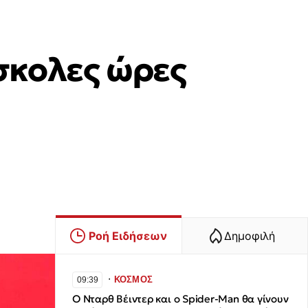
ύσκολες ώρες
Ροή Ειδήσεων
Δημοφιλή
∙
ΚΟΣΜΟΣ
09:39
Ο Νταρθ Βέιντερ και ο Spider-Man θα γίνoυν