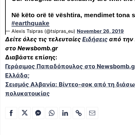
Në këto orë të vështira, mendimet tona s
#earthquake
— Alexis Tsipras (@tsipras_eu)
November 26, 2019
Δείτε όλες τις τελευταίες
Ειδήσεις
από την 
στο
Newsbomb
.
gr
Διαβάστε επίσης:
Γεράσιμος Παπαδόπουλος στο Newsbomb.gr 
Ελλάδα;
Σεισμός Αλβανία: Βίντεο-σοκ από τη διάσω
πολυκατοικίας