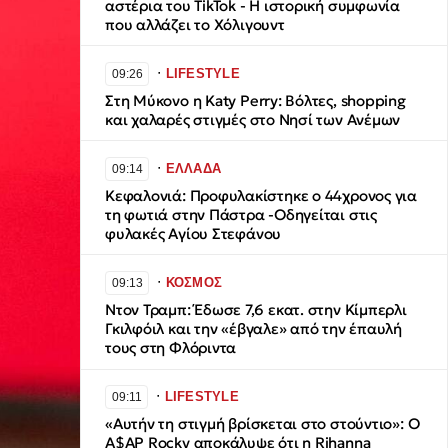
αστέρια του TikTok - Η ιστορική συμφωνία
που αλλάζει το Χόλιγουντ
∙
LIFESTYLE
09:26
Στη Μύκονο η Katy Perry: Βόλτες, shopping
και χαλαρές στιγμές στο Νησί των Ανέμων
∙
ΕΛΛΑΔΑ
09:14
Κεφαλονιά: Προφυλακίστηκε ο 44χρονος για
τη φωτιά στην Πάστρα -Οδηγείται στις
φυλακές Αγίου Στεφάνου
∙
ΚΟΣΜΟΣ
09:13
Ντον Τραμπ: Έδωσε 7,6 εκατ. στην Κίμπερλι
Γκιλφόιλ και την «έβγαλε» από την έπαυλή
τους στη Φλόριντα
∙
LIFESTYLE
09:11
«Αυτήν τη στιγμή βρίσκεται στο στούντιο»: O
A$AP Rocky αποκάλυψε ότι η Rihanna