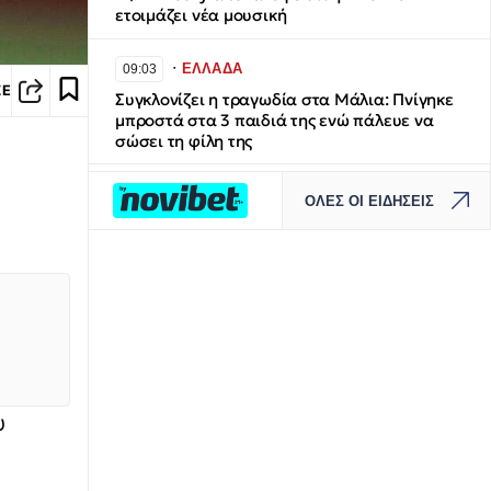
ετοιμάζει νέα μουσική
∙
ΕΛΛΑΔΑ
09:03
ΣΕ
Συγκλονίζει η τραγωδία στα Μάλια: Πνίγηκε
μπροστά στα 3 παιδιά της ενώ πάλευε να
σώσει τη φίλη της
∙
ΚΟΣΜΟΣ
09:01
ΟΛΕΣ ΟΙ ΕΙΔΗΣΕΙΣ
Πέρεζ Χίλτον - Ο «βασιλιάς της κακίας» είναι
γυμνός: Από τη δόξα στην απαξίωση, τις
δημόσιες συγγνώμες, τη μάχη με τους
προσωπικούς του δαίμονες και τον
αυτοτραυματισμό σε live μετάδοση στο
TikTok
∙
ΚΟΣΜΟΣ
08:50
Υβριδικός πόλεμος στη Γερμανία: Drone με
υ
εκρηκτικά προκαλεί συναγερμό στη Λειψία -
Βλέπουν ρωσικό δάκτυλο