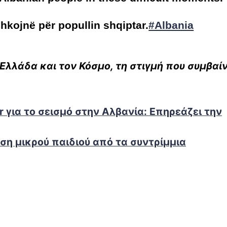
hkojnë për popullin shqiptar.
#Albania
Ελλάδα και τον Κόσμο, τη στιγμή που συμβαίν
για το σεισμό στην Αλβανία: Επηρεάζει την
ση μικρού παιδιού από τα συντρίμμια