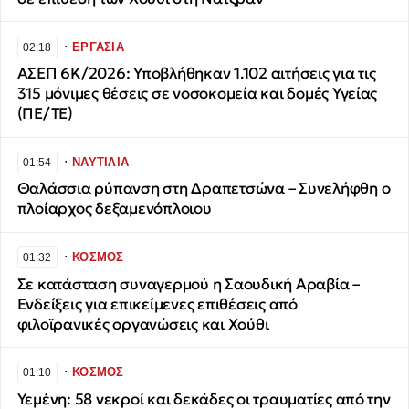
∙
ΕΡΓΑΣΙΑ
02:18
ΑΣΕΠ 6Κ/2026: Υποβλήθηκαν 1.102 αιτήσεις για τις
315 μόνιμες θέσεις σε νοσοκομεία και δομές Υγείας
(ΠΕ/ΤΕ)
∙
ΝΑΥΤΙΛΙΑ
01:54
Θαλάσσια ρύπανση στη Δραπετσώνα – Συνελήφθη ο
πλοίαρχος δεξαμενόπλοιου
∙
ΚΟΣΜΟΣ
01:32
Σε κατάσταση συναγερμού η Σαουδική Αραβία –
Ενδείξεις για επικείμενες επιθέσεις από
φιλοϊρανικές οργανώσεις και Χούθι
∙
ΚΟΣΜΟΣ
01:10
Υεμένη: 58 νεκροί και δεκάδες οι τραυματίες από την