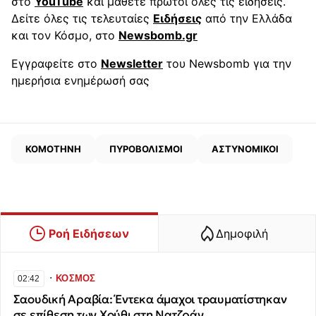
στο
YouTube
και μάθετε πρώτοι όλες τις ειδήσεις.
Δείτε όλες τις τελευταίες
Ειδήσεις
από την Ελλάδα
και τον Κόσμο, στο
Newsbomb.gr
Εγγραφείτε στο
Newsletter
του Newsbomb για την
ημερήσια ενημέρωσή σας
ΚΟΜΟΤΗΝΗ
ΠΥΡΟΒΟΛΙΣΜΟΙ
ΑΣΤΥΝΟΜΙΚΟΙ
Ροή Ειδήσεων
Δημοφιλή
∙
ΚΟΣΜΟΣ
02:42
Σαουδική Αραβία: Έντεκα άμαχοι τραυματίστηκαν
σε επίθεση των Χούθι στη Νατζράν