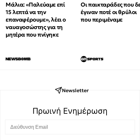
Μάλια: «Παλεύαμε επί
Οι παικταράδες που δ
15 λεπτά να την
έγιναν ποτέ οι θρύλοι
επαναφέρουμε», λέει ο
που περιμέναμε
ναυαγοσώστης για τη
μητέρα που πνίγηκε
Newsletter
Πρωινή Eνημέρωση