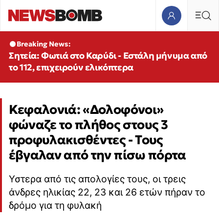
Breaking News:
Σητεία: Φωτιά στο Καρύδι - Εστάλη μήνυμα από
το 112, επιχειρούν ελικόπτερα
Κεφαλονιά: «Δολοφόνοι»
φώναζε το πλήθος στους 3
προφυλακισθέντες - Τους
έβγαλαν από την πίσω πόρτα
Υστερα από τις απολογίες τους, οι τρεις
άνδρες ηλικίας 22, 23 και 26 ετών πήραν το
δρόμο για τη φυλακή