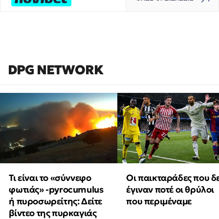
DPG NETWORK
Τι είναι το «σύννεφο
Οι παικταράδες που δ
φωτιάς» -pyrocumulus
έγιναν ποτέ οι θρύλοι
ή πυροσωρείτης: Δείτε
που περιμέναμε
βίντεο της πυρκαγιάς