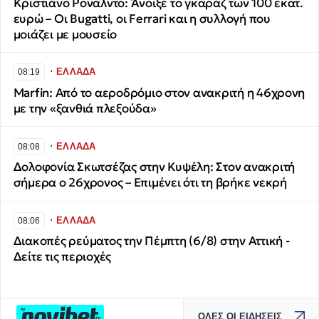
Κριστιάνο Ρονάλντο: Άνοιξε το γκαράζ των 100 εκατ.
ευρώ – Οι Bugatti, οι Ferrari και η συλλογή που
μοιάζει με μουσείο
∙
ΕΛΛΑΔΑ
08:19
Marfin: Από το αεροδρόμιο στον ανακριτή η 46χρονη
με την «ξανθιά πλεξούδα»
∙
ΕΛΛΑΔΑ
08:08
Δολοφονία Σκωτσέζας στην Κυψέλη: Στον ανακριτή
σήμερα ο 26χρονος – Επιμένει ότι τη βρήκε νεκρή
∙
ΕΛΛΑΔΑ
08:06
Διακοπές ρεύματος την Πέμπτη (6/8) στην Αττική -
Δείτε τις περιοχές
ΟΛΕΣ ΟΙ ΕΙΔΗΣΕΙΣ