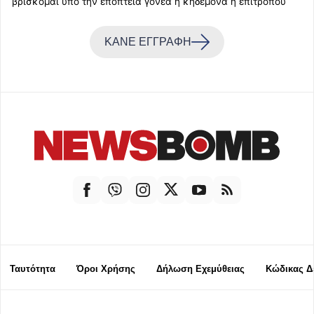
βρίσκομαι υπό την εποπτεία γονέα ή κηδεμόνα ή επιτρόπου
ΚΑΝΕ ΕΓΓΡΑΦΗ
Ταυτότητα
Όροι Χρήσης
Δήλωση Εχεμύθειας
Κώδικας Δ